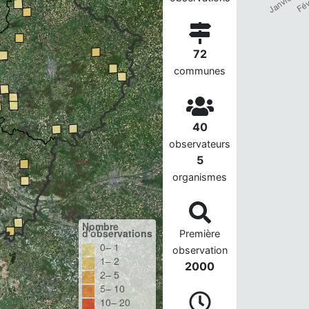
72
communes
40
observateurs
5
organismes
Nombre
d'observations
Première
0– 1
observation
1– 2
2000
2– 5
5– 10
10– 20