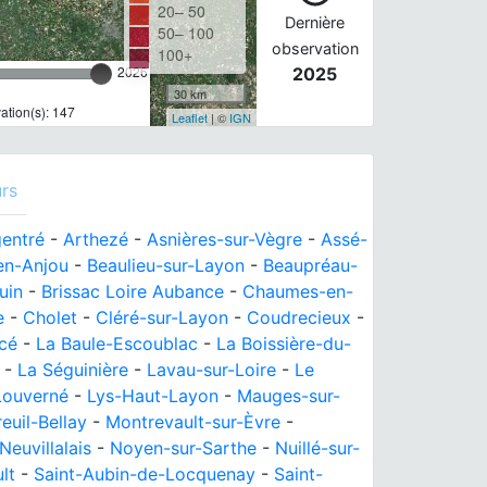
20– 50
Dernière
50– 100
observation
100+
2026
2025
30 km
tion(s): 147
Leaflet
| ©
IGN
rs
entré
-
Arthezé
-
Asnières-sur-Vègre
-
Assé-
en-Anjou
-
Beaulieu-sur-Layon
-
Beaupréau-
uin
-
Brissac Loire Aubance
-
Chaumes-en-
e
-
Cholet
-
Cléré-sur-Layon
-
Coudrecieux
-
cé
-
La Baule-Escoublac
-
La Boissière-du-
-
La Séguinière
-
Lavau-sur-Loire
-
Le
Louverné
-
Lys-Haut-Layon
-
Mauges-sur-
euil-Bellay
-
Montrevault-sur-Èvre
-
Neuvillalais
-
Noyen-sur-Sarthe
-
Nuillé-sur-
lt
-
Saint-Aubin-de-Locquenay
-
Saint-