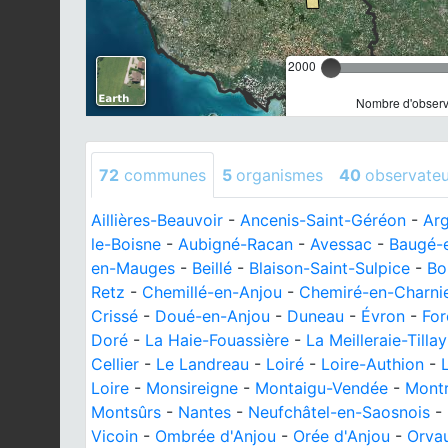
2000
Nombre d'observa
72
communes
5
organismes
40
observateu
Aillières-Beauvoir
-
Ancenis-Saint-Géréon
-
Arg
le-Boisne
-
Aubigné-Racan
-
Avessac
-
Baugé-
en-Mauges
-
Beillé
-
Blaison-Saint-Sulpice
-
Bo
Retz
-
Chemillé-en-Anjou
-
Chemiré-en-Charni
Crissé
-
Doué-en-Anjou
-
Duneau
-
Évron
-
For
Doré
-
La Haie-Fouassière
-
La Meilleraie-Tillay
Cellier
-
Le Landreau
-
Loiré
-
Loire-Authion
-
Loire
-
Monsireigne
-
Montaigu-Vendée
-
Montr
Montsûrs
-
Nantes
-
Neufchâtel-en-Saosnois
-
Vicoin
-
Ombrée d'Anjou
-
Orée d'Anjou
-
Orvau