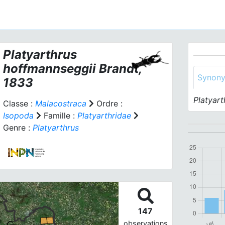
Platyarthrus
hoffmannseggii
Brandt,
Synon
1833
Platyar
Classe :
Malacostraca
Ordre :
Isopoda
Famille :
Platyarthridae
Genre :
Platyarthrus
147
observations