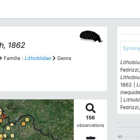
h, 1862
Synon
Famille :
Lithobiidae
Genre
Lithobiu
Fedrizzi
Lithobiu
1862 |
L
inequid
|
Lithob
Fedrizzi
156
observations