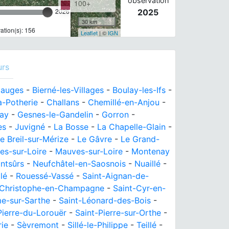
observation
100+
2026
2025
30 km
tion(s): 156
Leaflet
| ©
IGN
urs
Mauges
-
Bierné-les-Villages
-
Boulay-les-Ifs
-
a-Potherie
-
Challans
-
Chemillé-en-Anjou
-
ray
-
Gesnes-le-Gandelin
-
Gorron
-
es
-
Juvigné
-
La Bosse
-
La Chapelle-Glain
-
e Breil-sur-Mérize
-
Le Gâvre
-
Le Grand-
s-sur-Loire
-
Mauves-sur-Loire
-
Montenay
ntsûrs
-
Neufchâtel-en-Saosnois
-
Nuaillé
-
llé
-
Rouessé-Vassé
-
Saint-Aignan-de-
-Christophe-en-Champagne
-
Saint-Cyr-en-
e-sur-Sarthe
-
Saint-Léonard-des-Bois
-
Pierre-du-Lorouër
-
Saint-Pierre-sur-Orthe
-
ie
-
Sèvremont
-
Sillé-le-Philippe
-
Teillé
-