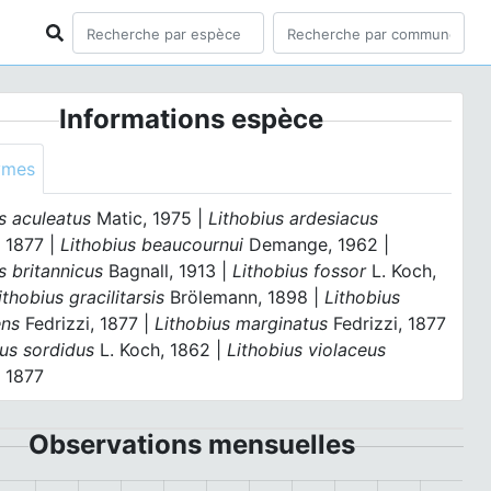
Informations espèce
ymes
s aculeatus
Matic, 1975 |
Lithobius ardesiacus
, 1877 |
Lithobius beaucournui
Demange, 1962 |
s britannicus
Bagnall, 1913 |
Lithobius fossor
L. Koch,
ithobius gracilitarsis
Brölemann, 1898 |
Lithobius
ens
Fedrizzi, 1877 |
Lithobius marginatus
Fedrizzi, 1877
ius sordidus
L. Koch, 1862 |
Lithobius violaceus
, 1877
Observations mensuelles