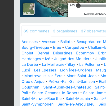
1963
Nombre d'observa
69
communes
3
organismes
37
observate
Ancinnes
-
Avessac
-
Ballots
-
Beaupréau-en-
Bourg-l'Évêque
-
Brée
-
Carquefou
-
Challain-l
Cholet
-
Derval
-
Désertines
-
Écommoy
-
Erb
Hardanges
-
Izé
-
Juigné-des-Moutiers
-
Jupill
La Dorée
-
La Meilleraie-Tillay
-
La Pellerine
-
L
Lucé
-
Les Epesses
-
Lignières-Orgères
-
Mauge
-
Montrevault-sur-Èvre
-
Mont-Saint-Jean
-
Mo
Orée d'Anjou
-
Pré-en-Pail-Saint-Samson
-
Riai
Couptrain
-
Saint-Aubin-des-Châteaux
-
Saint
Pail
-
Sainte-Gemmes-le-Robert
-
Sainte-Jamm
Saint-Mars-la-Réorthe
-
Saint-Mesmin
-
Saint-
Saint-Symphorien
-
Segré-en-Anjou Bleu
-
Ségr