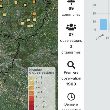
69
communes
37
observateurs
3
organismes
Nombre
d'observations
Première
0– 1
observation
1– 2
1963
2– 5
5– 10
10– 20
20– 50
Dernière
50– 100