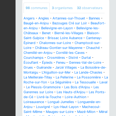
98
communes
3
organismes
32
observateurs
Angers
-
Angles
-
Artannes-sur-Thouet
-
Bannes
-
Baugé-en-Anjou
-
Bazouges Cré sur Loir
-
Beaufort-
en-Anjou
-
Bellevigne-en-Layon
-
Bellevigne-les-
Châteaux
-
Benet
-
Bierné-les-Villages
-
Blaison-
Saint-Sulpice
-
Brissac Loire Aubance
-
Cantenay-
Épinard
-
Chalonnes-sur-Loire
-
Champtocé-sur-
Loire
-
Château-Gontier-sur-Mayenne
-
Chauché
-
Chemillé-en-Anjou
-
Cornillé-les-Caves
-
Courchamps
-
Crosmières
-
Distré
-
Durtal
-
Écouflant
-
Épieds
-
Feneu
-
Gennes-Val-de-Loire
-
Grues
-
Guérande
-
Jarzé Villages
-
La Boissière-de-
Montaigu
-
L'Aiguillon-sur-Mer
-
La Lande-Chasles
-
La Meilleraie-Tillay
-
La Pellerine
-
La Possonnière
-
La
Roche-sur-Yon
-
La Séguinière
-
La Tessoualle
-
Laval
-
Le Plessis-Grammoire
-
Les Bois d'Anjou
-
Les
Garennes sur Loire
-
Les Hauts-d'Anjou
-
Les Ponts-
de-Cé
-
Livré-la-Touche
-
Loire-Authion
-
Loireauxence
-
Longué-Jumelles
-
Longuenée-en-
Anjou
-
Louvigné
-
Lys-Haut-Layon
-
Machecoul-
Saint-Même
-
Mauges-sur-Loire
-
Mazé-Milon
-
Méral