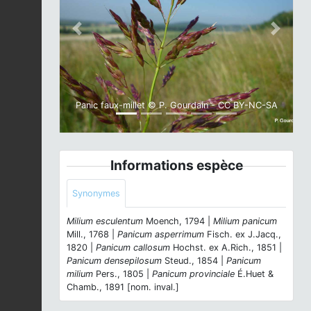
Previous
Next
Panic faux-millet © P. Gourdain - CC BY-NC-SA
Informations espèce
Synonymes
Milium esculentum
Moench, 1794 |
Milium panicum
Mill., 1768 |
Panicum asperrimum
Fisch. ex J.Jacq.,
1820 |
Panicum callosum
Hochst. ex A.Rich., 1851 |
Panicum densepilosum
Steud., 1854 |
Panicum
milium
Pers., 1805 |
Panicum provinciale
É.Huet &
Chamb., 1891 [nom. inval.]