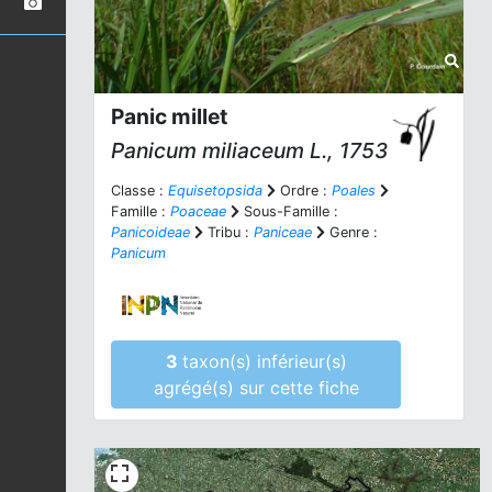
Panic millet
Panicum miliaceum
L., 1753
Classe :
Equisetopsida
Ordre :
Poales
Famille :
Poaceae
Sous-Famille :
Panicoideae
Tribu :
Paniceae
Genre :
Panicum
3
taxon(s) inférieur(s)
agrégé(s) sur cette fiche