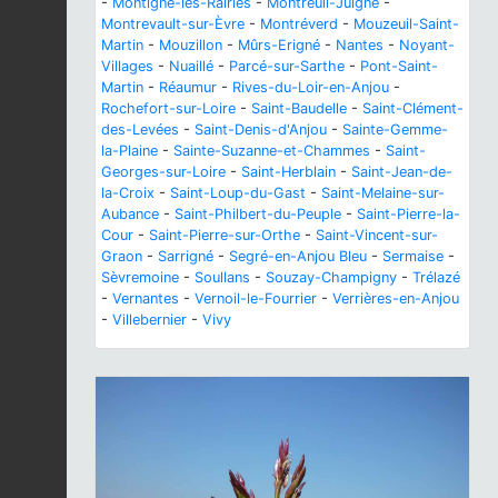
-
Montigné-lès-Rairies
-
Montreuil-Juigné
-
Montrevault-sur-Èvre
-
Montréverd
-
Mouzeuil-Saint-
Martin
-
Mouzillon
-
Mûrs-Erigné
-
Nantes
-
Noyant-
Villages
-
Nuaillé
-
Parcé-sur-Sarthe
-
Pont-Saint-
Martin
-
Réaumur
-
Rives-du-Loir-en-Anjou
-
Rochefort-sur-Loire
-
Saint-Baudelle
-
Saint-Clément-
des-Levées
-
Saint-Denis-d'Anjou
-
Sainte-Gemme-
la-Plaine
-
Sainte-Suzanne-et-Chammes
-
Saint-
Georges-sur-Loire
-
Saint-Herblain
-
Saint-Jean-de-
la-Croix
-
Saint-Loup-du-Gast
-
Saint-Melaine-sur-
Aubance
-
Saint-Philbert-du-Peuple
-
Saint-Pierre-la-
Cour
-
Saint-Pierre-sur-Orthe
-
Saint-Vincent-sur-
Graon
-
Sarrigné
-
Segré-en-Anjou Bleu
-
Sermaise
-
Sèvremoine
-
Soullans
-
Souzay-Champigny
-
Trélazé
-
Vernantes
-
Vernoil-le-Fourrier
-
Verrières-en-Anjou
-
Villebernier
-
Vivy