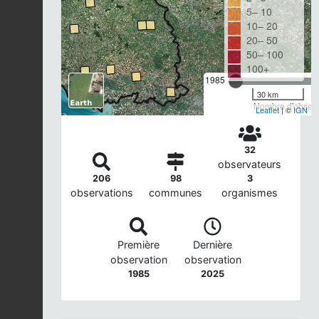
5– 10
10– 20
20– 50
50– 100
100+
1985
30 km
Nombre d'observa
Leaflet
| ©
IGN
32
observateurs
206
98
3
observations
communes
organismes
Première
Dernière
observation
observation
1985
2025