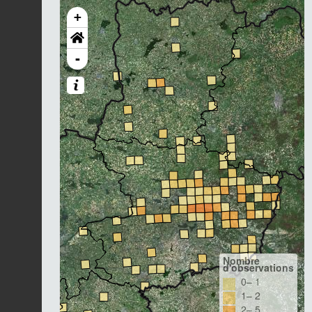
+
-
Nombre
d'observations
0– 1
1– 2
2– 5