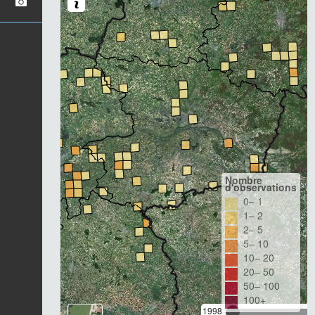
Nombre
d'observations
0– 1
1– 2
2– 5
5– 10
10– 20
20– 50
50– 100
100+
1998