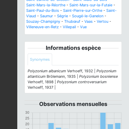
Saint-Mars-la-Réorthe
-
Saint-Mars-sur-la-Futaie
-
Saint-Paul-du-Bois
-
Saint-Pierre-sur-Orthe
-
Saint-
Viaud
-
Saumur
-
Ségrie
-
Sougé-le-Ganelon
-
Souzay-Champigny
-
Thubœuf
-
Vaas
-
Vertou
-
Villeneuve-en-Retz
-
Villepail
-
Vue
Informations espèce
Synonymes
Polyzonium albanicum
Verhoeff, 1932 |
Polyzonium
atlanticum
Brölemann, 1935 |
Polyzonium bosniense
Verhoeff, 1898 |
Polyzonium controversarium
Verhoeff, 1937 |
Observations mensuelles