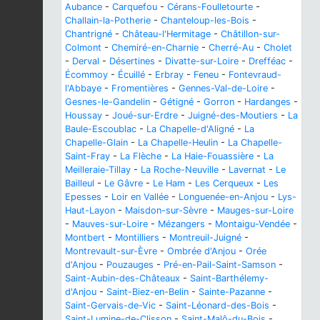
Aubance
-
Carquefou
-
Cérans-Foulletourte
-
Challain-la-Potherie
-
Chanteloup-les-Bois
-
Chantrigné
-
Château-l'Hermitage
-
Châtillon-sur-
Colmont
-
Chemiré-en-Charnie
-
Cherré-Au
-
Cholet
-
Derval
-
Désertines
-
Divatte-sur-Loire
-
Drefféac
-
Écommoy
-
Écuillé
-
Erbray
-
Feneu
-
Fontevraud-
l'Abbaye
-
Fromentières
-
Gennes-Val-de-Loire
-
Gesnes-le-Gandelin
-
Gétigné
-
Gorron
-
Hardanges
-
Houssay
-
Joué-sur-Erdre
-
Juigné-des-Moutiers
-
La
Baule-Escoublac
-
La Chapelle-d'Aligné
-
La
Chapelle-Glain
-
La Chapelle-Heulin
-
La Chapelle-
Saint-Fray
-
La Flèche
-
La Haie-Fouassière
-
La
Meilleraie-Tillay
-
La Roche-Neuville
-
Lavernat
-
Le
Bailleul
-
Le Gâvre
-
Le Ham
-
Les Cerqueux
-
Les
Epesses
-
Loir en Vallée
-
Longuenée-en-Anjou
-
Lys-
Haut-Layon
-
Maisdon-sur-Sèvre
-
Mauges-sur-Loire
-
Mauves-sur-Loire
-
Mézangers
-
Montaigu-Vendée
-
Montbert
-
Montilliers
-
Montreuil-Juigné
-
Montrevault-sur-Èvre
-
Ombrée d'Anjou
-
Orée
d'Anjou
-
Pouzauges
-
Pré-en-Pail-Saint-Samson
-
Saint-Aubin-des-Châteaux
-
Saint-Barthélemy-
d'Anjou
-
Saint-Biez-en-Belin
-
Sainte-Pazanne
-
Saint-Gervais-de-Vic
-
Saint-Léonard-des-Bois
-
Saint-Lumine-de-Clisson
-
Saint-Malô-du-Bois
-