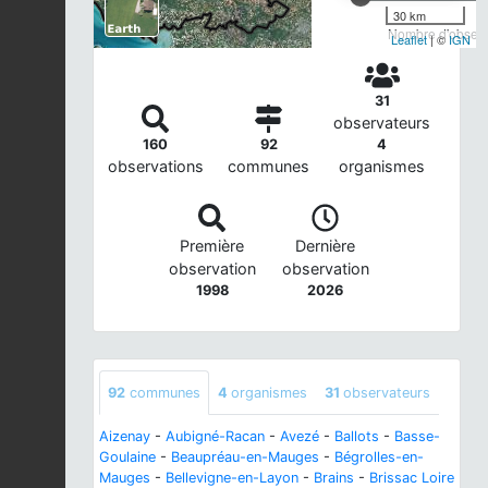
30 km
Nombre d'observa
Leaflet
| ©
IGN
31
observateurs
160
92
4
observations
communes
organismes
Première
Dernière
observation
observation
1998
2026
92
communes
4
organismes
31
observateurs
Aizenay
-
Aubigné-Racan
-
Avezé
-
Ballots
-
Basse-
Goulaine
-
Beaupréau-en-Mauges
-
Bégrolles-en-
Mauges
-
Bellevigne-en-Layon
-
Brains
-
Brissac Loire