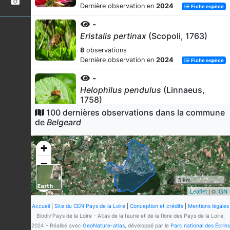
Dernière observation en
2024
Fiche espèce
-
Eristalis pertinax
(Scopoli, 1763)
8
observations
Dernière observation en
2024
Fiche espèce
-
Helophilus pendulus
(Linnaeus,
1758)
100 dernières observations dans la commune
8
observations
de
Belgeard
Dernière observation en
2024
Fiche espèce
Decticelle cendrée
+
Pholidoptera griseoaptera
(De Geer,
−
1773)
8
observations
5 km
Dernière observation en
2016
Fiche espèce
Leaflet
| ©
IGN
Ephyre trilignée (L')
Accueil
|
Site du CEN Pays de la Loire
|
Conception et crédits
|
Mentions légales
Cyclophora linearia
(Hübner, 1799)
Biodiv'Pays de la Loire - Atlas de la faune et de la flore des Pays de la Loire,
2024 - Réalisé avec
GeoNature-atlas
, développé par le
Parc national des Écrins