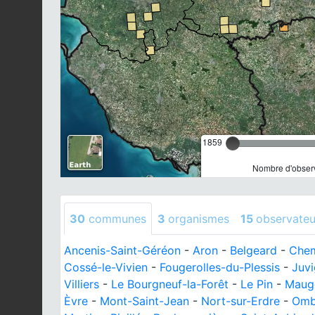
1859
Nombre d'observ
30
communes
3
organismes
15
observateu
Ancenis-Saint-Géréon
-
Aron
-
Belgeard
-
Chem
Cossé-le-Vivien
-
Fougerolles-du-Plessis
-
Juv
Villiers
-
Le Bourgneuf-la-Forêt
-
Le Pin
-
Mauge
Èvre
-
Mont-Saint-Jean
-
Nort-sur-Erdre
-
Omb