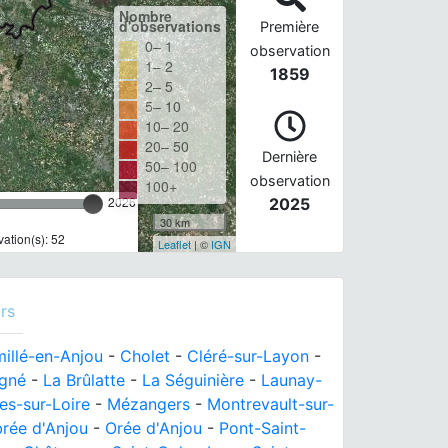
Nombre
d'observations
Première
0– 1
observation
1– 2
1859
2– 5
5– 10
10– 20
20– 50
Dernière
50– 100
observation
100+
2026
2025
30 km
ation(s): 52
Leaflet
| ©
IGN
rs
illé-en-Anjou
-
Cholet
-
Cléré-sur-Layon
-
igné
-
La Brûlatte
-
La Séguinière
-
Launay-
s-sur-Loire
-
Mézangers
-
Montrevault-sur-
rée d'Anjou
-
Orée d'Anjou
-
Pont-Saint-