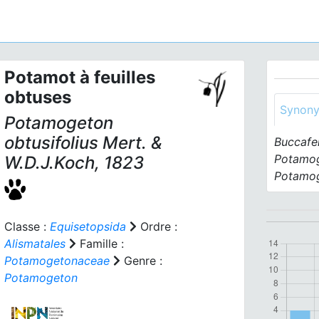
Potamot à feuilles
obtuses
Synon
Potamogeton
obtusifolius
Mert. &
Buccafer
Potamog
W.D.J.Koch, 1823
Potamog
Classe :
Equisetopsida
Ordre :
Alismatales
Famille :
Potamogetonaceae
Genre :
Potamogeton