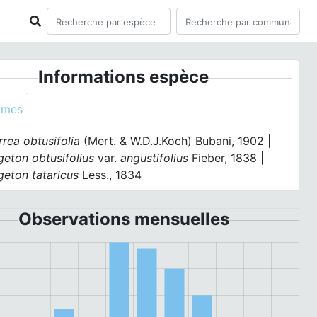
Informations espèce
ymes
rea obtusifolia
(Mert. & W.D.J.Koch) Bubani, 1902 |
eton obtusifolius
var.
angustifolius
Fieber, 1838 |
eton tataricus
Less., 1834
Observations mensuelles