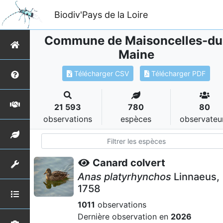
Biodiv'Pays de la Loire
Commune de Maisoncelles-du
Maine
Télécharger CSV
Télécharger PDF
21 593
780
80
observations
espèces
observateu
Canard colvert
Anas platyrhynchos
Linnaeus,
1758
1011
observations
Dernière observation en
2026