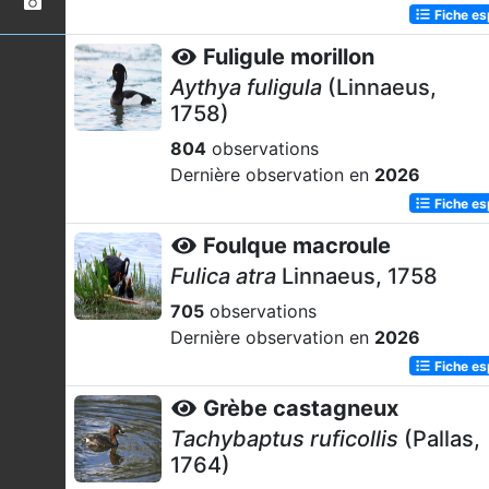
Fiche e
Fuligule morillon
Aythya fuligula
(Linnaeus,
1758)
804
observations
Dernière observation en
2026
Fiche e
Foulque macroule
Fulica atra
Linnaeus, 1758
705
observations
Dernière observation en
2026
Fiche e
Grèbe castagneux
Tachybaptus ruficollis
(Pallas,
1764)