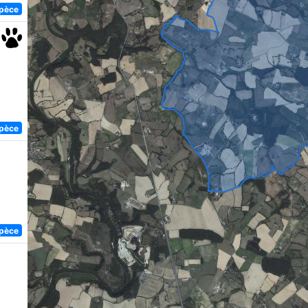
spèce
spèce
spèce