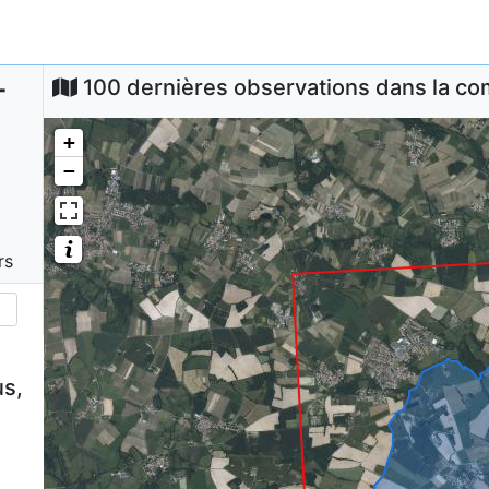
-
100 dernières observations dans la 
+
−
rs
s,