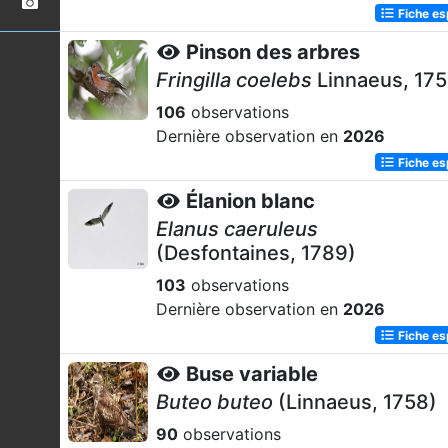
Fiche e
Pinson des arbres
Fringilla coelebs
Linnaeus, 17
106
observations
Dernière observation en
2026
Fiche e
Élanion blanc
Elanus caeruleus
(Desfontaines, 1789)
103
observations
Dernière observation en
2026
Fiche e
Buse variable
Buteo buteo
(Linnaeus, 1758)
90
observations