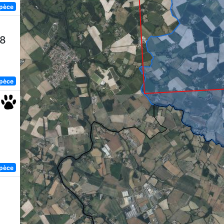
spèce
58
spèce
spèce