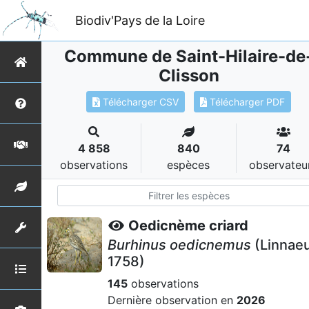
Biodiv'Pays de la Loire
Commune de Saint-Hilaire-de
Clisson
Télécharger CSV
Télécharger PDF
4 858
840
74
observations
espèces
observateu
Oedicnème criard
Burhinus oedicnemus
(Linnaeu
1758)
145
observations
Dernière observation en
2026