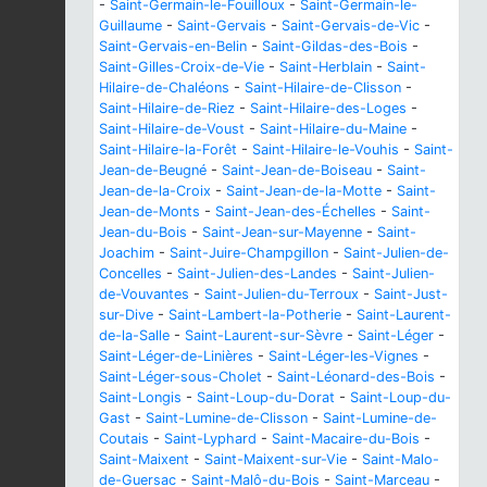
-
Saint-Germain-le-Fouilloux
-
Saint-Germain-le-
Guillaume
-
Saint-Gervais
-
Saint-Gervais-de-Vic
-
Saint-Gervais-en-Belin
-
Saint-Gildas-des-Bois
-
Saint-Gilles-Croix-de-Vie
-
Saint-Herblain
-
Saint-
Hilaire-de-Chaléons
-
Saint-Hilaire-de-Clisson
-
Saint-Hilaire-de-Riez
-
Saint-Hilaire-des-Loges
-
Saint-Hilaire-de-Voust
-
Saint-Hilaire-du-Maine
-
Saint-Hilaire-la-Forêt
-
Saint-Hilaire-le-Vouhis
-
Saint-
Jean-de-Beugné
-
Saint-Jean-de-Boiseau
-
Saint-
Jean-de-la-Croix
-
Saint-Jean-de-la-Motte
-
Saint-
Jean-de-Monts
-
Saint-Jean-des-Échelles
-
Saint-
Jean-du-Bois
-
Saint-Jean-sur-Mayenne
-
Saint-
Joachim
-
Saint-Juire-Champgillon
-
Saint-Julien-de-
Concelles
-
Saint-Julien-des-Landes
-
Saint-Julien-
de-Vouvantes
-
Saint-Julien-du-Terroux
-
Saint-Just-
sur-Dive
-
Saint-Lambert-la-Potherie
-
Saint-Laurent-
de-la-Salle
-
Saint-Laurent-sur-Sèvre
-
Saint-Léger
-
Saint-Léger-de-Linières
-
Saint-Léger-les-Vignes
-
Saint-Léger-sous-Cholet
-
Saint-Léonard-des-Bois
-
Saint-Longis
-
Saint-Loup-du-Dorat
-
Saint-Loup-du-
Gast
-
Saint-Lumine-de-Clisson
-
Saint-Lumine-de-
Coutais
-
Saint-Lyphard
-
Saint-Macaire-du-Bois
-
Saint-Maixent
-
Saint-Maixent-sur-Vie
-
Saint-Malo-
de-Guersac
-
Saint-Malô-du-Bois
-
Saint-Marceau
-