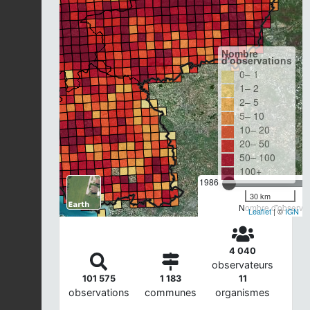
Nombre
d'observations
0– 1
1– 2
2– 5
5– 10
10– 20
20– 50
50– 100
100+
1986
30 km
Nombre d'observat
Leaflet
| ©
IGN
4 040
observateurs
101 575
1 183
11
observations
communes
organismes