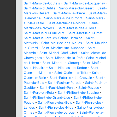
Saint-Mars-de-Coutais
-
Saint-Mars-de-Locquenay
-
Saint-Mars-d'Outillé
-
Saint-Mars-du-Désert
-
Saint-
Mars-du-Désert
-
Saint-Mars-la-Brière
-
Saint-Mars-
la-Réorthe
-
Saint-Mars-sur-Colmont
-
Saint-Mars-
sur-la-Futaie
-
Saint-Martin-des-Monts
-
Saint-
Martin-des-Noyers
-
Saint-Martin-des-Tilleuls
-
Saint-Martin-du-Fouilloux
-
Saint-Martin-du-Limet
-
Saint-Martin-Lars-en-Sainte-Hermine
-
Saint-
Mathurin
-
Saint-Maurice-des-Noues
-
Saint-Maurice-
le-Girard
-
Saint-Melaine-sur-Aubance
-
Saint-
Mesmin
-
Saint-Michel-Chef-Chef
-
Saint-Michel-de-
Chavaignes
-
Saint-Michel-de-la-Roë
-
Saint-Michel-
en-l'Herm
-
Saint-Michel-le-Cloucq
-
Saint-Molf
-
Saint-Nazaire
-
Saint-Nicolas-de-Redon
-
Saint-
Ouen-de-Mimbré
-
Saint-Ouën-des-Toits
-
Saint-
Ouen-en-Belin
-
Saint-Paterne - Le Chevain
-
Saint-
Paul-du-Bois
-
Saint-Paul-en-Pareds
-
Saint-Paul-le-
Gaultier
-
Saint-Paul-Mont-Penit
-
Saint-Pavace
-
Saint-Père-en-Retz
-
Saint-Philbert-de-Bouaine
-
Saint-Philbert-de-Grand-Lieu
-
Saint-Philbert-du-
Peuple
-
Saint-Pierre-des-Bois
-
Saint-Pierre-des-
Landes
-
Saint-Pierre-des-Nids
-
Saint-Pierre-des-
Ormes
-
Saint-Pierre-du-Lorouër
-
Saint-Pierre-la-