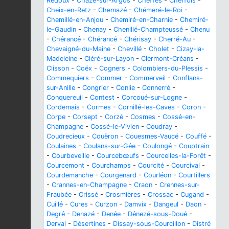
Redoux
-
Chazé-sur-Argos
-
Cheffes
-
Cheffois
-
Cheix-en-Retz
-
Chemazé
-
Chémeré-le-Roi
-
Chemillé-en-Anjou
-
Chemiré-en-Charnie
-
Chemiré-
le-Gaudin
-
Chenay
-
Chenillé-Champteussé
-
Chenu
-
Chérancé
-
Chérancé
-
Chérisay
-
Cherré-Au
-
Chevaigné-du-Maine
-
Chevillé
-
Cholet
-
Cizay-la-
Madeleine
-
Cléré-sur-Layon
-
Clermont-Créans
-
Clisson
-
Coëx
-
Cogners
-
Colombiers-du-Plessis
-
Commequiers
-
Commer
-
Commerveil
-
Conflans-
sur-Anille
-
Congrier
-
Conlie
-
Connerré
-
Conquereuil
-
Contest
-
Corcoué-sur-Logne
-
Cordemais
-
Cormes
-
Cornillé-les-Caves
-
Coron
-
Corpe
-
Corsept
-
Corzé
-
Cosmes
-
Cossé-en-
Champagne
-
Cossé-le-Vivien
-
Coudray
-
Coudrecieux
-
Couëron
-
Couesmes-Vaucé
-
Couffé
-
Coulaines
-
Coulans-sur-Gée
-
Coulongé
-
Couptrain
-
Courbeveille
-
Courcebœufs
-
Courcelles-la-Forêt
-
Courcemont
-
Courchamps
-
Courcité
-
Courcival
-
Courdemanche
-
Courgenard
-
Courléon
-
Courtillers
-
Crannes-en-Champagne
-
Craon
-
Crennes-sur-
Fraubée
-
Crissé
-
Crosmières
-
Crossac
-
Cugand
-
Cuillé
-
Cures
-
Curzon
-
Damvix
-
Dangeul
-
Daon
-
Degré
-
Denazé
-
Denée
-
Dénezé-sous-Doué
-
Derval
-
Désertines
-
Dissay-sous-Courcillon
-
Distré