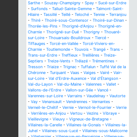
Sarthe
-
Souzay-Champigny
-
Spay
-
Sucé-sur-Erdre
-
Surfonds
-
Tallud-Sainte-Gemme
-
Talmont-Saint-
Hilaire
-
Tassillé
-
Teillé
-
Teloché
-
Tennie
-
Terranjou
-
Thiré
-
Thoiré-sous-Contensor
-
Thoiré-sur-Dinan
-
Thorée-les-Pins
-
Thorigné-d'Anjou
-
Thorigné-en-
Charnie
-
Thorigné-sur-Dué
-
Thorigny
-
Thouaré-
sur-Loire
-
Thouarsais-Bouildroux
-
Tiercé
-
Tiffauges
-
Torcé-en-Vallée
-
Torcé-Viviers-en-
Charnie
-
Toutlemonde
-
Touvois
-
Trangé
-
Trans
-
Trans-sur-Erdre
-
Treffieux
-
Treillières
-
Treize-
Septiers
-
Treize-Vents
-
Trélazé
-
Trémentines
-
Tresson
-
Triaize
-
Trignac
-
Tuffalun
-
Tuffé Val de la
Chéronne
-
Turquant
-
Vaas
-
Vaiges
-
Vairé
-
Vair-
sur-Loire
-
Val d'Erdre-Auxence
-
Val d'Étangson
-
Val-du-Layon
-
Val-du-Maine
-
Valennes
-
Vallet
-
Vallons-de-l'Erdre
-
Vallon-sur-Gée
-
Vancé
-
Varennes-sur-Loire
-
Varrains
-
Vaudelnay
-
Vautorte
-
Vay
-
Venansault
-
Vendrennes
-
Vernantes
-
Verneil-le-Chétif
-
Vernie
-
Vernoil-le-Fourrier
-
Verrie
-
Verrières-en-Anjou
-
Vertou
-
Vezins
-
Vibraye
-
Vieillevigne
-
Vieuvy
-
Vigneux-de-Bretagne
-
Villaines-la-Carelle
-
Villaines-la-Gonais
-
Villaines-la-
Juhel
-
Villaines-sous-Lucé
-
Villaines-sous-Malicorne
-
Villebernier
-
Villeneuve-en-Perseigne
-
Villeneuve-