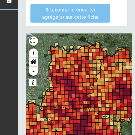
3
taxon(s) inférieur(s)
agrégé(s) sur cette fiche
+
-