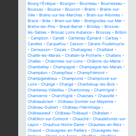
Bourg-l'Évêque
-
Bourgon
-
Bourneau
-
Bournezeau
-
Boussay
-
Bousse
-
Bouvron
-
Brains
-
Brains-sur-
Gée
-
Brains-sur-les-Marches
-
Brain-sur-Allonnes
-
Brecé
-
Brée
-
Brem-sur-Mer
-
Bretignolles-sur-Mer
-
Brette-les-Pins
-
Breuil-Barret
-
Briollay
-
Briosne-
lès-Sables
-
Brissac Loire Aubance
-
Brossay
-
Brûlon
-
Campbon
-
Candé
-
Cantenay-Épinard
-
Carbay
-
Carelles
-
Carquefou
-
Casson
-
Cérans-Foulletourte
-
Cernusson
-
Cezais
-
Chahaignes
-
Chailland
-
Chaillé-les-Marais
-
Challain-la-Potherie
-
Challans
-
Challes
-
Chalonnes-sur-Loire
-
Châlons-du-Maine
-
Chambellay
-
Champagné
-
Champagné-les-Marais
-
Champéon
-
Champfleur
-
Champfrémont
-
Champgenéteux
-
Champrond
-
Champtocé-sur-
Loire
-
Changé
-
Changé
-
Chanteloup-les-Bois
-
Chantenay-Villedieu
-
Chantonnay
-
Chantrigné
-
Chanverrie
-
Charchigné
-
Chasnais
-
Chassillé
-
Châteaubriant
-
Château-Gontier-sur-Mayenne
-
Château-Guibert
-
Château-l'Hermitage
-
Châteauneuf
-
Château-Thébaud
-
Châtelain
-
Châtillon-sur-Colmont
-
Chauché
-
Chaudefonds-sur-
Layon
-
Chaufour-Notre-Dame
-
Chaumes-en-Retz
-
Chauvé
-
Chavagnes-en-Paillers
-
Chavagnes-les-