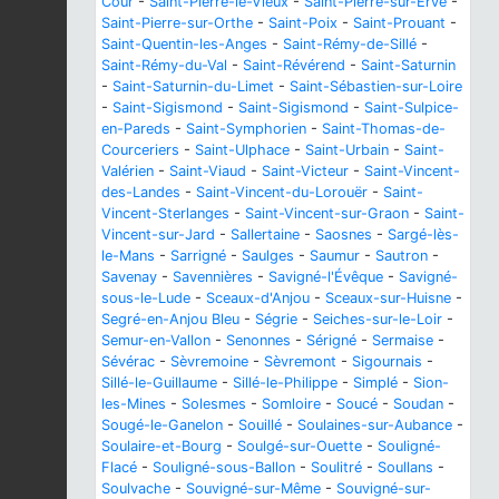
Cour
-
Saint-Pierre-le-Vieux
-
Saint-Pierre-sur-Erve
-
Saint-Pierre-sur-Orthe
-
Saint-Poix
-
Saint-Prouant
-
Saint-Quentin-les-Anges
-
Saint-Rémy-de-Sillé
-
Saint-Rémy-du-Val
-
Saint-Révérend
-
Saint-Saturnin
-
Saint-Saturnin-du-Limet
-
Saint-Sébastien-sur-Loire
-
Saint-Sigismond
-
Saint-Sigismond
-
Saint-Sulpice-
en-Pareds
-
Saint-Symphorien
-
Saint-Thomas-de-
Courceriers
-
Saint-Ulphace
-
Saint-Urbain
-
Saint-
Valérien
-
Saint-Viaud
-
Saint-Victeur
-
Saint-Vincent-
des-Landes
-
Saint-Vincent-du-Lorouër
-
Saint-
Vincent-Sterlanges
-
Saint-Vincent-sur-Graon
-
Saint-
Vincent-sur-Jard
-
Sallertaine
-
Saosnes
-
Sargé-lès-
le-Mans
-
Sarrigné
-
Saulges
-
Saumur
-
Sautron
-
Savenay
-
Savennières
-
Savigné-l'Évêque
-
Savigné-
sous-le-Lude
-
Sceaux-d'Anjou
-
Sceaux-sur-Huisne
-
Segré-en-Anjou Bleu
-
Ségrie
-
Seiches-sur-le-Loir
-
Semur-en-Vallon
-
Senonnes
-
Sérigné
-
Sermaise
-
Sévérac
-
Sèvremoine
-
Sèvremont
-
Sigournais
-
Sillé-le-Guillaume
-
Sillé-le-Philippe
-
Simplé
-
Sion-
les-Mines
-
Solesmes
-
Somloire
-
Soucé
-
Soudan
-
Sougé-le-Ganelon
-
Souillé
-
Soulaines-sur-Aubance
-
Soulaire-et-Bourg
-
Soulgé-sur-Ouette
-
Souligné-
Flacé
-
Souligné-sous-Ballon
-
Soulitré
-
Soullans
-
Soulvache
-
Souvigné-sur-Même
-
Souvigné-sur-