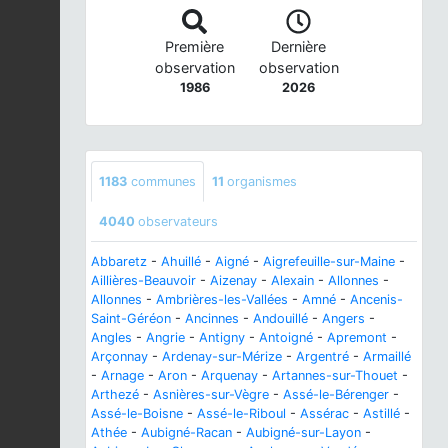
Première
Dernière
observation
observation
1986
2026
1183
communes
11
organismes
4040
observateurs
Abbaretz
-
Ahuillé
-
Aigné
-
Aigrefeuille-sur-Maine
-
Aillières-Beauvoir
-
Aizenay
-
Alexain
-
Allonnes
-
Allonnes
-
Ambrières-les-Vallées
-
Amné
-
Ancenis-
Saint-Géréon
-
Ancinnes
-
Andouillé
-
Angers
-
Angles
-
Angrie
-
Antigny
-
Antoigné
-
Apremont
-
Arçonnay
-
Ardenay-sur-Mérize
-
Argentré
-
Armaillé
-
Arnage
-
Aron
-
Arquenay
-
Artannes-sur-Thouet
-
Arthezé
-
Asnières-sur-Vègre
-
Assé-le-Bérenger
-
Assé-le-Boisne
-
Assé-le-Riboul
-
Assérac
-
Astillé
-
Athée
-
Aubigné-Racan
-
Aubigné-sur-Layon
-