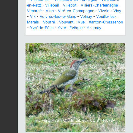
en-Retz
-
Villepail
-
Villepot
-
Villiers-Charlemagne
-
Vimarcé
-
Vion
-
Viré-en-Champagne
-
Vivoin
-
Vivy
-
Vix
-
Voivres-lès-le-Mans
-
Volnay
-
Vouillé-les-
Marais
-
Voutré
-
Vouvant
-
Vue
-
Xanton-Chassenon
-
Yvré-le-Pôlin
-
Yvré-l'Évêque
-
Yzernay
Previous
Next
Pic vert, Pivert © J.P. Siblet - CC BY-NC-SA