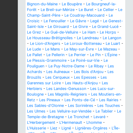
Bignon-du-Maine
-
Le Boupère
-
Le Bourgneuf-la-
Forêt
-
Le Breil-sur-Mérize
-
Le Buret
-
Le Cellier
-
Le
Champ-Saint-Père
-
Le Coudray-Macouard
-
Le
Croisic
-
Le Fenouiller
-
Le Gâvre
-
Legé
-
Le Genest-
Saint-Isle
-
Le Girouard
-
Le Givre
-
Le Grand-Lucé
-
Le Grez
-
Le Gué-de-Velluire
-
Le Ham
-
Le Horps
-
Le Housseau-Brétignolles
-
Le Landreau
-
Le Langon
-
Le Lion-d'Angers
-
Le Loroux-Bottereau
-
Le Luart
-
Le Lude
-
Le Mans
-
Le May-sur-Èvre
-
Le Mazeau
-
Le Pallet
-
Le Pellerin
-
Le Perrier
-
Le Pin
-
L'Épine
-
Le Plessis-Grammoire
-
Le Poiré-sur-Vie
-
Le
Pouliguen
-
Le Puy-Notre-Dame
-
Le Ribay
-
Les
Achards
-
Les Aulneaux
-
Les Bois d'Anjou
-
Les
Brouzils
-
Les Cerqueux
-
Les Epesses
-
Les
Garennes sur Loire
-
Les Hauts-d'Anjou
-
Les
Herbiers
-
Les Landes-Genusson
-
Les Lucs-sur-
Boulogne
-
Les Magnils-Reigniers
-
Les Moutiers-en-
Retz
-
Les Pineaux
-
Les Ponts-de-Cé
-
Les Rairies
-
Les Sables-d'Olonne
-
Les Sorinières
-
Les Touches
-
Les Ulmes
-
Les Velluire-sur-Vendée
-
Le Tablier
-
Le
Temple-de-Bretagne
-
Le Tronchet
-
Levaré
-
L'Herbergement
-
L'Hermenault
-
Lhomme
-
L'Huisserie
-
Liez
-
Ligné
-
Lignières-Orgères
-
L'Île-