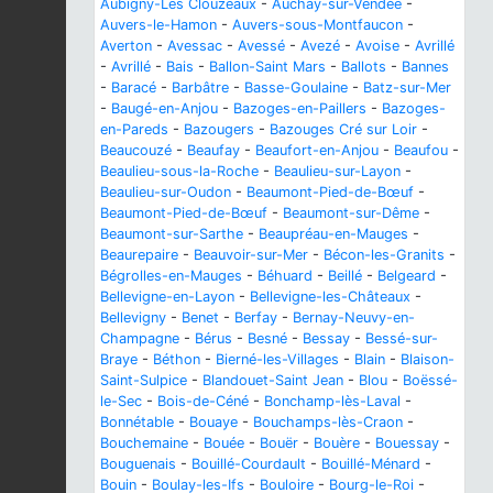
Aubigny-Les Clouzeaux
-
Auchay-sur-Vendée
-
Auvers-le-Hamon
-
Auvers-sous-Montfaucon
-
Averton
-
Avessac
-
Avessé
-
Avezé
-
Avoise
-
Avrillé
-
Avrillé
-
Bais
-
Ballon-Saint Mars
-
Ballots
-
Bannes
-
Baracé
-
Barbâtre
-
Basse-Goulaine
-
Batz-sur-Mer
-
Baugé-en-Anjou
-
Bazoges-en-Paillers
-
Bazoges-
en-Pareds
-
Bazougers
-
Bazouges Cré sur Loir
-
Beaucouzé
-
Beaufay
-
Beaufort-en-Anjou
-
Beaufou
-
Beaulieu-sous-la-Roche
-
Beaulieu-sur-Layon
-
Beaulieu-sur-Oudon
-
Beaumont-Pied-de-Bœuf
-
Beaumont-Pied-de-Bœuf
-
Beaumont-sur-Dême
-
Beaumont-sur-Sarthe
-
Beaupréau-en-Mauges
-
Beaurepaire
-
Beauvoir-sur-Mer
-
Bécon-les-Granits
-
Bégrolles-en-Mauges
-
Béhuard
-
Beillé
-
Belgeard
-
Bellevigne-en-Layon
-
Bellevigne-les-Châteaux
-
Bellevigny
-
Benet
-
Berfay
-
Bernay-Neuvy-en-
Champagne
-
Bérus
-
Besné
-
Bessay
-
Bessé-sur-
Braye
-
Béthon
-
Bierné-les-Villages
-
Blain
-
Blaison-
Saint-Sulpice
-
Blandouet-Saint Jean
-
Blou
-
Boëssé-
le-Sec
-
Bois-de-Céné
-
Bonchamp-lès-Laval
-
Bonnétable
-
Bouaye
-
Bouchamps-lès-Craon
-
Bouchemaine
-
Bouée
-
Bouër
-
Bouère
-
Bouessay
-
Bouguenais
-
Bouillé-Courdault
-
Bouillé-Ménard
-
Bouin
-
Boulay-les-Ifs
-
Bouloire
-
Bourg-le-Roi
-