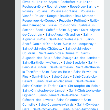
Rives-du-Loir-en-Anjou
-
Rochefort-sur-Loire
-
Rocheservière
-
Rochetrejoux
-
Roézé-sur-Sarthe
-
Rosnay
-
Rouans
-
Rouessé-Fontaine
-
Rouessé-
Vassé
-
Rouez
-
Rougé
-
Rouillon
-
Rou-Marson
-
Rouperroux-le-Coquet
-
Ruaudin
-
Ruffigné
-
Ruillé-
en-Champagne
-
Ruillé-Froid-Fonds
-
Sablé-sur-
Sarthe
-
Sacé
-
Saffré
-
Saint-Aignan
-
Saint-Aignan-
de-Couptrain
-
Saint-Aignan-Grandlieu
-
Saint-
Aignan-sur-Roë
-
Saint-André-des-Eaux
-
Saint-
André-Goule-d'Oie
-
Saint-Aubin-de-Locquenay
-
Saint-Aubin-des-Châteaux
-
Saint-Aubin-des-
Coudrais
-
Saint-Aubin-des-Ormeaux
-
Saint-
Augustin-des-Bois
-
Saint-Avaugourd-des-Landes
-
Saint-Barthélemy-d'Anjou
-
Saint-Baudelle
-
Saint-
Benoist-sur-Mer
-
Saint-Berthevin
-
Saint-Berthevin-
la-Tannière
-
Saint-Biez-en-Belin
-
Saint-Brevin-les-
Pins
-
Saint-Brice
-
Saint-Calais
-
Saint-Calais-du-
Désert
-
Saint-Calez-en-Saosnois
-
Saint-Célerin
-
Saint-Charles-la-Forêt
-
Saint-Christophe-du-Bois
-
Saint-Christophe-du-Jambet
-
Saint-Christophe-du-
Ligneron
-
Saint-Clément-de-la-Place
-
Saint-
Clément-des-Levées
-
Saint-Colomban
-
Saint-
Corneille
-
Saint-Cosme-en-Vairais
-
Saint-Cyr-des-
Gâts
-
Saint-Cyr-en-Pail
-
Saint-Cyr-en-Talmondais
-