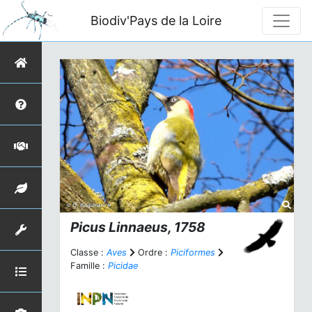
Biodiv'Pays de la Loire
Picus
Linnaeus, 1758
Classe :
Aves
Ordre :
Piciformes
Famille :
Picidae