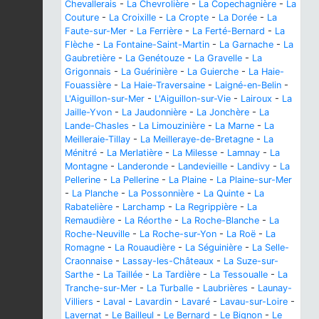
Chevallerais
-
La Chevrolière
-
La Copechagnière
-
La
Couture
-
La Croixille
-
La Cropte
-
La Dorée
-
La
Faute-sur-Mer
-
La Ferrière
-
La Ferté-Bernard
-
La
Flèche
-
La Fontaine-Saint-Martin
-
La Garnache
-
La
Gaubretière
-
La Genétouze
-
La Gravelle
-
La
Grigonnais
-
La Guérinière
-
La Guierche
-
La Haie-
Fouassière
-
La Haie-Traversaine
-
Laigné-en-Belin
-
L'Aiguillon-sur-Mer
-
L'Aiguillon-sur-Vie
-
Lairoux
-
La
Jaille-Yvon
-
La Jaudonnière
-
La Jonchère
-
La
Lande-Chasles
-
La Limouzinière
-
La Marne
-
La
Meilleraie-Tillay
-
La Meilleraye-de-Bretagne
-
La
Ménitré
-
La Merlatière
-
La Milesse
-
Lamnay
-
La
Montagne
-
Landeronde
-
Landevieille
-
Landivy
-
La
Pellerine
-
La Pellerine
-
La Plaine
-
La Plaine-sur-Mer
-
La Planche
-
La Possonnière
-
La Quinte
-
La
Rabatelière
-
Larchamp
-
La Regrippière
-
La
Remaudière
-
La Réorthe
-
La Roche-Blanche
-
La
Roche-Neuville
-
La Roche-sur-Yon
-
La Roë
-
La
Romagne
-
La Rouaudière
-
La Séguinière
-
La Selle-
Craonnaise
-
Lassay-les-Châteaux
-
La Suze-sur-
Sarthe
-
La Taillée
-
La Tardière
-
La Tessoualle
-
La
Tranche-sur-Mer
-
La Turballe
-
Laubrières
-
Launay-
Villiers
-
Laval
-
Lavardin
-
Lavaré
-
Lavau-sur-Loire
-
Lavernat
-
Le Bailleul
-
Le Bernard
-
Le Bignon
-
Le