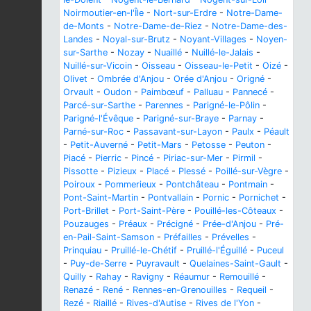
Noirmoutier-en-l'Île
-
Nort-sur-Erdre
-
Notre-Dame-
de-Monts
-
Notre-Dame-de-Riez
-
Notre-Dame-des-
Landes
-
Noyal-sur-Brutz
-
Noyant-Villages
-
Noyen-
sur-Sarthe
-
Nozay
-
Nuaillé
-
Nuillé-le-Jalais
-
Nuillé-sur-Vicoin
-
Oisseau
-
Oisseau-le-Petit
-
Oizé
-
Olivet
-
Ombrée d'Anjou
-
Orée d'Anjou
-
Origné
-
Orvault
-
Oudon
-
Paimbœuf
-
Palluau
-
Pannecé
-
Parcé-sur-Sarthe
-
Parennes
-
Parigné-le-Pôlin
-
Parigné-l'Évêque
-
Parigné-sur-Braye
-
Parnay
-
Parné-sur-Roc
-
Passavant-sur-Layon
-
Paulx
-
Péault
-
Petit-Auverné
-
Petit-Mars
-
Petosse
-
Peuton
-
Piacé
-
Pierric
-
Pincé
-
Piriac-sur-Mer
-
Pirmil
-
Pissotte
-
Pizieux
-
Placé
-
Plessé
-
Poillé-sur-Vègre
-
Poiroux
-
Pommerieux
-
Pontchâteau
-
Pontmain
-
Pont-Saint-Martin
-
Pontvallain
-
Pornic
-
Pornichet
-
Port-Brillet
-
Port-Saint-Père
-
Pouillé-les-Côteaux
-
Pouzauges
-
Préaux
-
Précigné
-
Prée-d'Anjou
-
Pré-
en-Pail-Saint-Samson
-
Préfailles
-
Prévelles
-
Prinquiau
-
Pruillé-le-Chétif
-
Pruillé-l'Éguillé
-
Puceul
-
Puy-de-Serre
-
Puyravault
-
Quelaines-Saint-Gault
-
Quilly
-
Rahay
-
Ravigny
-
Réaumur
-
Remouillé
-
Renazé
-
René
-
Rennes-en-Grenouilles
-
Requeil
-
Rezé
-
Riaillé
-
Rives-d'Autise
-
Rives de l'Yon
-