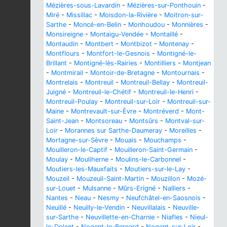
Mézières-sous-Lavardin
-
Mézières-sur-Ponthouin
-
Miré
-
Missillac
-
Moisdon-la-Rivière
-
Moitron-sur-
Sarthe
-
Moncé-en-Belin
-
Monhoudou
-
Monnières
-
Monsireigne
-
Montaigu-Vendée
-
Montaillé
-
Montaudin
-
Montbert
-
Montbizot
-
Montenay
-
Montflours
-
Montfort-le-Gesnois
-
Montigné-le-
Brillant
-
Montigné-lès-Rairies
-
Montilliers
-
Montjean
-
Montmirail
-
Montoir-de-Bretagne
-
Montournais
-
Montrelais
-
Montreuil
-
Montreuil-Bellay
-
Montreuil-
Juigné
-
Montreuil-le-Chétif
-
Montreuil-le-Henri
-
Montreuil-Poulay
-
Montreuil-sur-Loir
-
Montreuil-sur-
Maine
-
Montrevault-sur-Èvre
-
Montréverd
-
Mont-
Saint-Jean
-
Montsoreau
-
Montsûrs
-
Montval-sur-
Loir
-
Morannes sur Sarthe-Daumeray
-
Moreilles
-
Mortagne-sur-Sèvre
-
Mouais
-
Mouchamps
-
Mouilleron-le-Captif
-
Mouilleron-Saint-Germain
-
Moulay
-
Mouliherne
-
Moulins-le-Carbonnel
-
Moutiers-les-Mauxfaits
-
Moutiers-sur-le-Lay
-
Mouzeil
-
Mouzeuil-Saint-Martin
-
Mouzillon
-
Mozé-
sur-Louet
-
Mulsanne
-
Mûrs-Erigné
-
Nalliers
-
Nantes
-
Neau
-
Nesmy
-
Neufchâtel-en-Saosnois
-
Neuillé
-
Neuilly-le-Vendin
-
Neuvillalais
-
Neuville-
sur-Sarthe
-
Neuvillette-en-Charnie
-
Niafles
-
Nieul-
le-Dolent
-
Nogent-le-Bernard
-
Nogent-sur-Loir
-