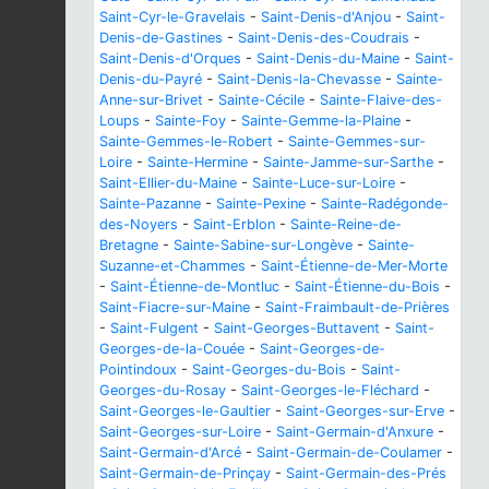
Saint-Cyr-le-Gravelais
-
Saint-Denis-d'Anjou
-
Saint-
Denis-de-Gastines
-
Saint-Denis-des-Coudrais
-
Saint-Denis-d'Orques
-
Saint-Denis-du-Maine
-
Saint-
Denis-du-Payré
-
Saint-Denis-la-Chevasse
-
Sainte-
Anne-sur-Brivet
-
Sainte-Cécile
-
Sainte-Flaive-des-
Loups
-
Sainte-Foy
-
Sainte-Gemme-la-Plaine
-
Sainte-Gemmes-le-Robert
-
Sainte-Gemmes-sur-
Loire
-
Sainte-Hermine
-
Sainte-Jamme-sur-Sarthe
-
Saint-Ellier-du-Maine
-
Sainte-Luce-sur-Loire
-
Sainte-Pazanne
-
Sainte-Pexine
-
Sainte-Radégonde-
des-Noyers
-
Saint-Erblon
-
Sainte-Reine-de-
Bretagne
-
Sainte-Sabine-sur-Longève
-
Sainte-
Suzanne-et-Chammes
-
Saint-Étienne-de-Mer-Morte
-
Saint-Étienne-de-Montluc
-
Saint-Étienne-du-Bois
-
Saint-Fiacre-sur-Maine
-
Saint-Fraimbault-de-Prières
-
Saint-Fulgent
-
Saint-Georges-Buttavent
-
Saint-
Georges-de-la-Couée
-
Saint-Georges-de-
Pointindoux
-
Saint-Georges-du-Bois
-
Saint-
Georges-du-Rosay
-
Saint-Georges-le-Fléchard
-
Saint-Georges-le-Gaultier
-
Saint-Georges-sur-Erve
-
Saint-Georges-sur-Loire
-
Saint-Germain-d'Anxure
-
Saint-Germain-d'Arcé
-
Saint-Germain-de-Coulamer
-
Saint-Germain-de-Prinçay
-
Saint-Germain-des-Prés