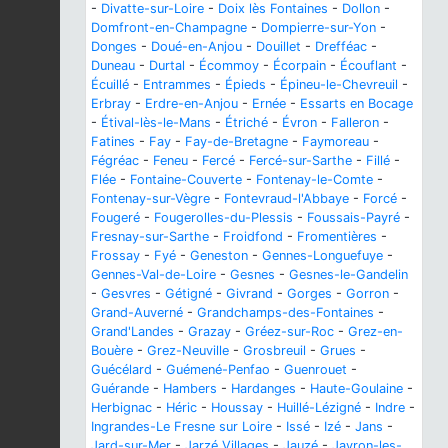
-
Divatte-sur-Loire
-
Doix lès Fontaines
-
Dollon
-
Domfront-en-Champagne
-
Dompierre-sur-Yon
-
Donges
-
Doué-en-Anjou
-
Douillet
-
Drefféac
-
Duneau
-
Durtal
-
Écommoy
-
Écorpain
-
Écouflant
-
Écuillé
-
Entrammes
-
Épieds
-
Épineu-le-Chevreuil
-
Erbray
-
Erdre-en-Anjou
-
Ernée
-
Essarts en Bocage
-
Étival-lès-le-Mans
-
Étriché
-
Évron
-
Falleron
-
Fatines
-
Fay
-
Fay-de-Bretagne
-
Faymoreau
-
Fégréac
-
Feneu
-
Fercé
-
Fercé-sur-Sarthe
-
Fillé
-
Flée
-
Fontaine-Couverte
-
Fontenay-le-Comte
-
Fontenay-sur-Vègre
-
Fontevraud-l'Abbaye
-
Forcé
-
Fougeré
-
Fougerolles-du-Plessis
-
Foussais-Payré
-
Fresnay-sur-Sarthe
-
Froidfond
-
Fromentières
-
Frossay
-
Fyé
-
Geneston
-
Gennes-Longuefuye
-
Gennes-Val-de-Loire
-
Gesnes
-
Gesnes-le-Gandelin
-
Gesvres
-
Gétigné
-
Givrand
-
Gorges
-
Gorron
-
Grand-Auverné
-
Grandchamps-des-Fontaines
-
Grand'Landes
-
Grazay
-
Gréez-sur-Roc
-
Grez-en-
Bouère
-
Grez-Neuville
-
Grosbreuil
-
Grues
-
Guécélard
-
Guémené-Penfao
-
Guenrouet
-
Guérande
-
Hambers
-
Hardanges
-
Haute-Goulaine
-
Herbignac
-
Héric
-
Houssay
-
Huillé-Lézigné
-
Indre
-
Ingrandes-Le Fresne sur Loire
-
Issé
-
Izé
-
Jans
-
Jard-sur-Mer
-
Jarzé Villages
-
Jauzé
-
Javron-les-