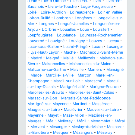
d'Elle
-
L'Île-d'Olonne
-
L'Île-d'Yeu
-
Livet
-
Livet-en-
Saosnois
-
Livré-la-Touche
-
Loge-Fougereuse
-
Loiré
-
Loire-Authion
-
Loireauxence
-
Loir en Vallée
-
Loiron-Ruillé
-
Lombron
-
Longèves
-
Longeville-sur-
Mer
-
Longnes
-
Longué-Jumelles
-
Longuenée-en-
Anjou
-
L'Orbrie
-
Louailles
-
Loué
-
Louisfert
-
Loupfougères
-
Louplande
-
Louresse-Rochemenier
-
Louverné
-
Louvigné
-
Louvigny
-
Louzes
-
Luceau
-
Lucé-sous-Ballon
-
Luché-Pringé
-
Luçon
-
Lusanger
-
Lys-Haut-Layon
-
Maché
-
Machecoul-Saint-Même
-
Madré
-
Maigné
-
Maillé
-
Maillezais
-
Maisdon-sur-
Sèvre
-
Maisoncelles
-
Maisoncelles-du-Maine
-
Malicorne-sur-Sarthe
-
Malville
-
Mamers
-
Mansigné
-
Marcé
-
Marcillé-la-Ville
-
Marçon
-
Mareil-en-
Champagne
-
Mareil-sur-Loir
-
Maresché
-
Mareuil-
sur-Lay-Dissais
-
Marigné-Laillé
-
Marigné-Peuton
-
Marolles-les-Braults
-
Marolles-lès-Saint-Calais
-
Marsac-sur-Don
-
Marsais-Sainte-Radégonde
-
Martigné-sur-Mayenne
-
Martinet
-
Massérac
-
Mauges-sur-Loire
-
Maulévrier
-
Mauves-sur-Loire
-
Mayenne
-
Mayet
-
Mazé-Milon
-
Mazières-en-
Mauges
-
Mée
-
Melleray
-
Ménil
-
Menomblet
-
Méral
-
Mervent
-
Mésanger
-
Meslay-du-Maine
-
Mesnard-
la-Barotière
-
Mesquer
-
Mézangers
-
Mézeray
-