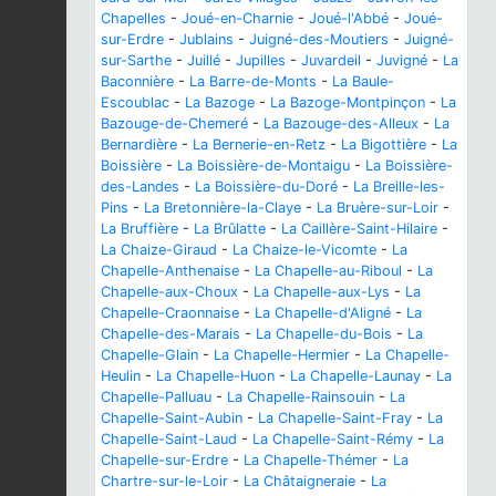
Chapelles
-
Joué-en-Charnie
-
Joué-l'Abbé
-
Joué-
sur-Erdre
-
Jublains
-
Juigné-des-Moutiers
-
Juigné-
sur-Sarthe
-
Juillé
-
Jupilles
-
Juvardeil
-
Juvigné
-
La
Baconnière
-
La Barre-de-Monts
-
La Baule-
Escoublac
-
La Bazoge
-
La Bazoge-Montpinçon
-
La
Bazouge-de-Chemeré
-
La Bazouge-des-Alleux
-
La
Bernardière
-
La Bernerie-en-Retz
-
La Bigottière
-
La
Boissière
-
La Boissière-de-Montaigu
-
La Boissière-
des-Landes
-
La Boissière-du-Doré
-
La Breille-les-
Pins
-
La Bretonnière-la-Claye
-
La Bruère-sur-Loir
-
La Bruffière
-
La Brûlatte
-
La Caillère-Saint-Hilaire
-
La Chaize-Giraud
-
La Chaize-le-Vicomte
-
La
Chapelle-Anthenaise
-
La Chapelle-au-Riboul
-
La
Chapelle-aux-Choux
-
La Chapelle-aux-Lys
-
La
Chapelle-Craonnaise
-
La Chapelle-d'Aligné
-
La
Chapelle-des-Marais
-
La Chapelle-du-Bois
-
La
Chapelle-Glain
-
La Chapelle-Hermier
-
La Chapelle-
Heulin
-
La Chapelle-Huon
-
La Chapelle-Launay
-
La
Chapelle-Palluau
-
La Chapelle-Rainsouin
-
La
Chapelle-Saint-Aubin
-
La Chapelle-Saint-Fray
-
La
Chapelle-Saint-Laud
-
La Chapelle-Saint-Rémy
-
La
Chapelle-sur-Erdre
-
La Chapelle-Thémer
-
La
Chartre-sur-le-Loir
-
La Châtaigneraie
-
La