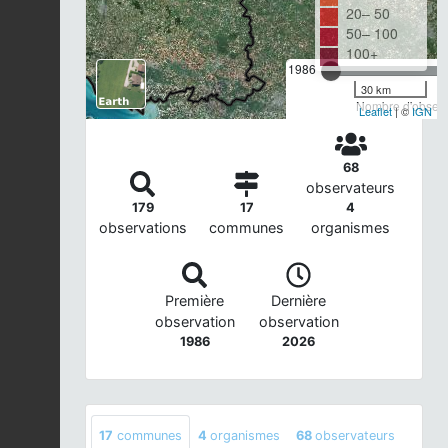
20– 50
50– 100
100+
1986
30 km
Nombre d'observa
Leaflet
| ©
IGN
68
observateurs
179
17
4
observations
communes
organismes
Première
Dernière
observation
observation
1986
2026
17
communes
4
organismes
68
observateurs