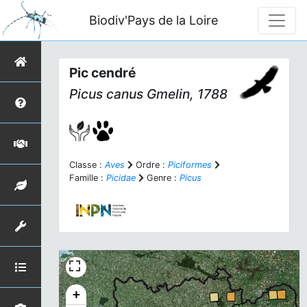
Biodiv'Pays de la Loire
Pic cendré
Picus canus
Gmelin, 1788
Classe :
Aves
Ordre :
Piciformes
Famille :
Picidae
Genre :
Picus
+