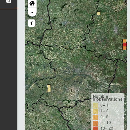
-
Nombre
d'observations
0– 1
1– 2
2– 5
5– 10
10– 20