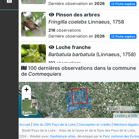
Dernière observation en
2026
Fiche espèce
Pinson des arbres
Fringilla coelebs
Linnaeus, 1758
216
observations
Dernière observation en
2026
Fiche espèce
Loche franche
Barbatula barbatula
(Linnaeus, 1758)
192
observations
100 dernières observations dans la commune
Dernière observation en
2025
Fiche espèce
de
Commequiers
Chevreuil européen
Capreolus capreolus
(Linnaeus,
+
1758)
−
186
observations
Dernière observation en
2026
Fiche espèce
10 km
Leaflet
| ©
IGN
Vairon
Phoxinus phoxinus
(Linnaeus, 1758)
Accueil
|
Site du CEN Pays de la Loire
|
Conception et crédits
|
Mentions légales
Biodiv'Pays de la Loire - Atlas de la faune et de la flore des Pays de la Loire,
143
observations
2024 - Réalisé avec
GeoNature-atlas
, développé par le
Parc national des Écrins