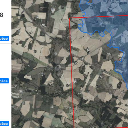
58
spèce
spèce
spèce