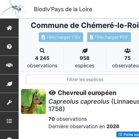
Biodiv'Pays de la Loire
Commune de Chémeré-le-Roi
Télécharger CSV
Télécharger PDF
4 245
958
75
observations
espèces
observateu
Chevreuil européen
Capreolus capreolus
(Linnaeus
1758)
70
observations
Dernière observation en
2026
Fiche e