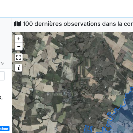
100 dernières observations dans la 
+
−
rs
,
spèce