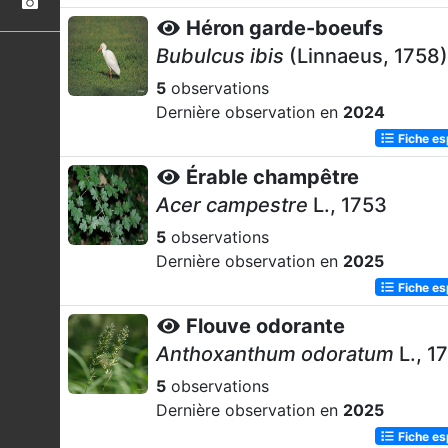
Héron garde-boeufs
Bubulcus ibis
(Linnaeus, 1758)
5
observations
Dernière observation en
2024
Fiche e
Érable champêtre
Acer campestre
L., 1753
5
observations
Dernière observation en
2025
Fiche e
Flouve odorante
Anthoxanthum odoratum
L., 1
5
observations
Dernière observation en
2025
Fiche e