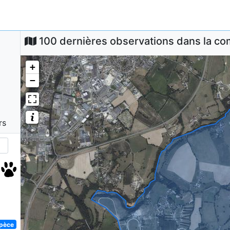
100 dernières observations dans la 
+
−
rs
spèce