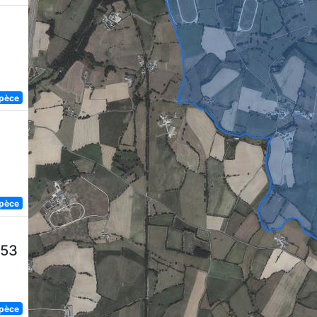
spèce
spèce
753
spèce