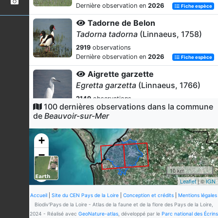
Dernière observation en
2026
Fiche espèce
Tadorne de Belon
Tadorna tadorna
(Linnaeus, 1758)
2919
observations
Dernière observation en
2026
Fiche espèce
Aigrette garzette
Egretta garzetta
(Linnaeus, 1766)
2149
observations
100 dernières observations dans la commune
Dernière observation en
2026
Fiche espèce
de
Beauvoir-sur-Mer
Canard colvert
Anas platyrhynchos
Linnaeus, 1758
+
2075
observations
−
Dernière observation en
2026
Fiche espèce
10 km
Avocette élégante
Leaflet
| ©
IGN
Recurvirostra avosetta
Linnaeus,
1758
Accueil
|
Site du CEN Pays de la Loire
|
Conception et crédits
|
Mentions légales
Biodiv'Pays de la Loire - Atlas de la faune et de la flore des Pays de la Loire,
2070
observations
2024 - Réalisé avec
GeoNature-atlas
, développé par le
Parc national des Écrins