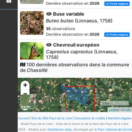
Dernière observation en
2026
Fiche espèce
Buse variable
Buteo buteo
(Linnaeus, 1758)
35
observations
Dernière observation en
2026
Fiche espèce
Chevreuil européen
Capreolus capreolus
(Linnaeus,
1758)
100 dernières observations dans la commune
31
observations
de
Chassillé
Dernière observation en
2026
Fiche espèce
Pigeon ramier
+
Columba palumbus
Linnaeus, 1758
−
17
observations
Dernière observation en
2026
Fiche espèce
5 km
Leaflet
| ©
IGN
Corneille noire
Corvus corone
Linnaeus, 1758
Accueil
|
Site du CEN Pays de la Loire
|
Conception et crédits
|
Mentions légales
Biodiv'Pays de la Loire - Atlas de la faune et de la flore des Pays de la Loire,
13
observations
2024 - Réalisé avec
GeoNature-atlas
, développé par le
Parc national des Écrins