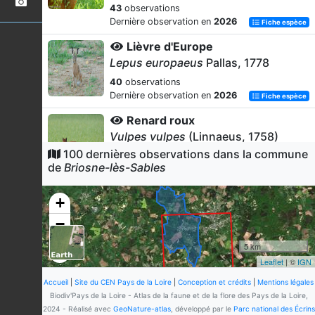
43
observations
Dernière observation en
2026
Fiche espèce
Lièvre d'Europe
Lepus europaeus
Pallas, 1778
40
observations
Dernière observation en
2026
Fiche espèce
Renard roux
Vulpes vulpes
(Linnaeus, 1758)
100 dernières observations dans la commune
28
observations
de
Briosne-lès-Sables
Dernière observation en
2026
Fiche espèce
Bécasse des bois
+
Scolopax rusticola
Linnaeus,
−
1758
4
observations
5 km
Dernière observation en
2026
Fiche espèce
Leaflet
| ©
IGN
Sanglier
Accueil
|
Site du CEN Pays de la Loire
|
Conception et crédits
|
Mentions légales
Sus scrofa
Linnaeus, 1758
Biodiv'Pays de la Loire - Atlas de la faune et de la flore des Pays de la Loire,
2024 - Réalisé avec
GeoNature-atlas
, développé par le
Parc national des Écrins