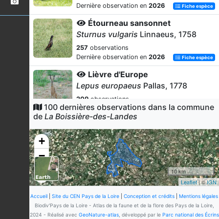
Dernière observation en
2026
Fiche espèce
Étourneau sansonnet
Sturnus vulgaris
Linnaeus, 1758
257
observations
Dernière observation en
2026
Fiche espèce
Lièvre d'Europe
Lepus europaeus
Pallas, 1778
209
observations
100 dernières observations dans la commune
Dernière observation en
2026
Fiche espèce
de
La Boissière-des-Landes
Pinson des arbres
Fringilla coelebs
Linnaeus, 1758
+
165
observations
−
Dernière observation en
2026
Fiche espèce
10 km
Chevreuil européen
Leaflet
| ©
IGN
Capreolus capreolus
(Linnaeus,
1758)
Accueil
|
Site du CEN Pays de la Loire
|
Conception et crédits
|
Mentions légales
Biodiv'Pays de la Loire - Atlas de la faune et de la flore des Pays de la Loire,
145
observations
2024 - Réalisé avec
GeoNature-atlas
, développé par le
Parc national des Écrins