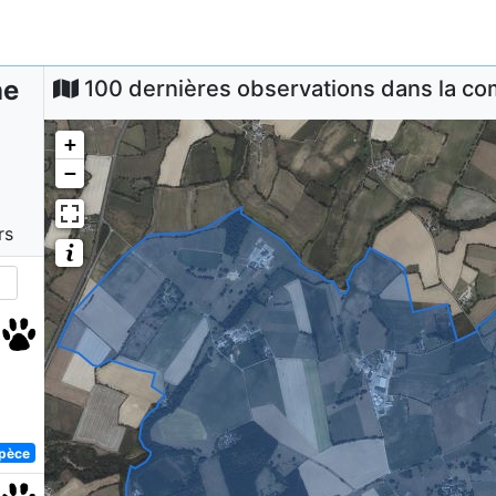
ne
100 dernières observations dans la 
+
−
rs
spèce