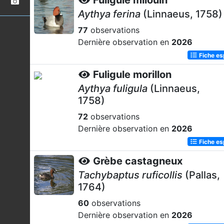
Fuligule milouin
Aythya ferina
(Linnaeus, 1758)
77
observations
Dernière observation en
2026
Fiche e
Fuligule morillon
Aythya fuligula
(Linnaeus,
1758)
72
observations
Dernière observation en
2026
Fiche e
Grèbe castagneux
Tachybaptus ruficollis
(Pallas,
1764)
60
observations
Dernière observation en
2026