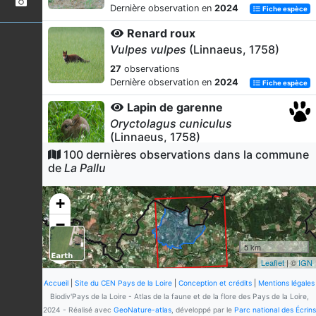
Dernière observation en
2024
Fiche espèce
Renard roux
Vulpes vulpes
(Linnaeus, 1758)
27
observations
Dernière observation en
2024
Fiche espèce
Lapin de garenne
Oryctolagus cuniculus
(Linnaeus, 1758)
100 dernières observations dans la commune
25
observations
de
La Pallu
Dernière observation en
2024
Fiche espèce
Effraie des clochers
+
Tyto alba
(Scopoli, 1769)
−
12
observations
Dernière observation en
2024
Fiche espèce
5 km
Leaflet
| ©
IGN
Chevreuil européen
Capreolus capreolus
(Linnaeus,
Accueil
|
Site du CEN Pays de la Loire
|
Conception et crédits
|
Mentions légales
1758)
Biodiv'Pays de la Loire - Atlas de la faune et de la flore des Pays de la Loire,
2024 - Réalisé avec
GeoNature-atlas
, développé par le
Parc national des Écrins