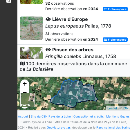
32
observations
Dernière observation en
2024
Fiche espèce
Lièvre d'Europe
Lepus europaeus
Pallas, 1778
31
observations
Dernière observation en
2024
Fiche espèce
Pinson des arbres
Fringilla coelebs
Linnaeus, 1758
100 dernières observations dans la commune
26
observations
de
La Boissière
Dernière observation en
2021
Fiche espèce
Rougegorge familier
+
Erithacus rubecula
(Linnaeus, 1758)
−
22
observations
Dernière observation en
2019
Fiche espèce
2 km
Leaflet
| ©
IGN
Effraie des clochers
Tyto alba
(Scopoli, 1769)
Accueil
|
Site du CEN Pays de la Loire
|
Conception et crédits
|
Mentions légales
Biodiv'Pays de la Loire - Atlas de la faune et de la flore des Pays de la Loire,
21
observations
2024 - Réalisé avec
GeoNature-atlas
, développé par le
Parc national des Écrins