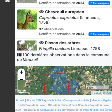
Dernière observation en
2024
Fiche espèce
Chevreuil européen
Capreolus capreolus
(Linnaeus,
1758)
37
observations
Dernière observation en
2024
Fiche espèce
Pinson des arbres
Fringilla coelebs
Linnaeus, 1758
100 dernières observations dans la commune
34
observations
de
Mouzeil
Dernière observation en
2025
Fiche espèce
Pigeon ramier
+
Columba palumbus
Linnaeus, 1758
−
32
observations
Dernière observation en
2023
Fiche espèce
5 km
Leaflet
| ©
IGN
Renard roux
Vulpes vulpes
(Linnaeus, 1758)
Accueil
|
Site du CEN Pays de la Loire
|
Conception et crédits
|
Mentions légales
Biodiv'Pays de la Loire - Atlas de la faune et de la flore des Pays de la Loire,
31
observations
2024 - Réalisé avec
GeoNature-atlas
, développé par le
Parc national des Écrins