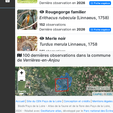
Dernière observation en
2026
Fiche espèce
Rougegorge familier
Erithacus rubecula
(Linnaeus, 1758)
152
observations
Dernière observation en
2026
Fiche espèce
Merle noir
Turdus merula
Linnaeus, 1758
141
observations
100 dernières observations dans la commune
Dernière observation en
2026
Fiche espèce
de
Verrières-en-Anjou
Moineau domestique
Passer domesticus
(Linnaeus, 1758)
+
134
observations
−
Dernière observation en
2026
Fiche espèce
10 km
Chevreuil européen
Leaflet
| ©
IGN
Capreolus capreolus
(Linnaeus,
1758)
Accueil
|
Site du CEN Pays de la Loire
|
Conception et crédits
|
Mentions légales
Biodiv'Pays de la Loire - Atlas de la faune et de la flore des Pays de la Loire,
115
observations
2024 - Réalisé avec
GeoNature-atlas
, développé par le
Parc national des Écrins