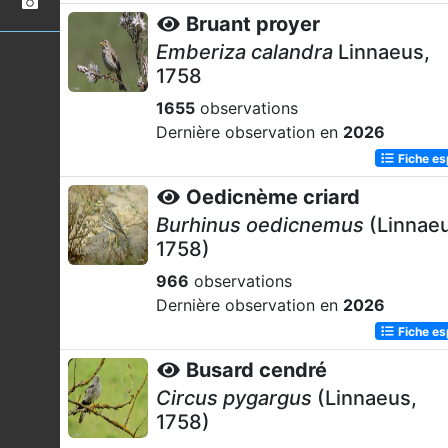
Bruant proyer
Emberiza calandra
Linnaeus,
1758
1655
observations
Dernière observation en
2026
Fiche e
Oedicnème criard
Burhinus oedicnemus
(Linnaeu
1758)
966
observations
Dernière observation en
2026
Fiche e
Busard cendré
Circus pygargus
(Linnaeus,
1758)