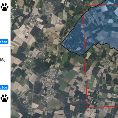
spèce
s,
spèce