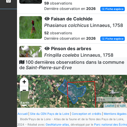
59
observations
Dernière observation en
2026
Fiche espèce
Faisan de Colchide
Phasianus colchicus
Linnaeus, 1758
52
observations
Dernière observation en
2026
Fiche espèce
Pinson des arbres
Fringilla coelebs
Linnaeus, 1758
100 dernières observations dans la commune
52
observations
de
Saint-Pierre-sur-Erve
Dernière observation en
2026
Fiche espèce
Grand rhinolophe
+
Rhinolophus ferrumequinum
−
(Schreber, 1774)
52
observations
5 km
Dernière observation en
2026
Fiche espèce
Leaflet
| ©
IGN
Murin à moustaches
Accueil
|
Site du CEN Pays de la Loire
|
Conception et crédits
|
Mentions légales
Myotis mystacinus
(Kuhl, 1817)
Biodiv'Pays de la Loire - Atlas de la faune et de la flore des Pays de la Loire,
2024 - Réalisé avec
GeoNature-atlas
, développé par le
Parc national des Écrins