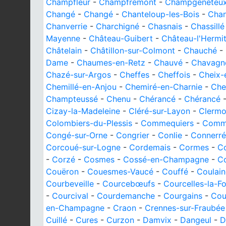
Champfleur
-
Champfrémont
-
Champgenéteu
Changé
-
Changé
-
Chanteloup-les-Bois
-
Chan
Chanverrie
-
Charchigné
-
Chasnais
-
Chassillé
Mayenne
-
Château-Guibert
-
Château-l'Hermi
Châtelain
-
Châtillon-sur-Colmont
-
Chauché
-
Dame
-
Chaumes-en-Retz
-
Chauvé
-
Chavagne
Chazé-sur-Argos
-
Cheffes
-
Cheffois
-
Cheix-
Chemillé-en-Anjou
-
Chemiré-en-Charnie
-
Che
Champteussé
-
Chenu
-
Chérancé
-
Chérancé
Cizay-la-Madeleine
-
Cléré-sur-Layon
-
Clermo
Colombiers-du-Plessis
-
Commequiers
-
Comm
Congé-sur-Orne
-
Congrier
-
Conlie
-
Connerré
Corcoué-sur-Logne
-
Cordemais
-
Cormes
-
Co
-
Corzé
-
Cosmes
-
Cossé-en-Champagne
-
Co
Couëron
-
Couesmes-Vaucé
-
Couffé
-
Coulain
Courbeveille
-
Courcebœufs
-
Courcelles-la-Fo
-
Courcival
-
Courdemanche
-
Courgains
-
Cou
en-Champagne
-
Craon
-
Crennes-sur-Fraubée
Cuillé
-
Cures
-
Curzon
-
Damvix
-
Dangeul
-
D