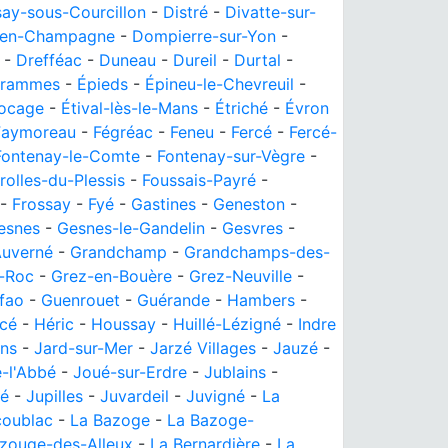
say-sous-Courcillon
-
Distré
-
Divatte-sur-
-en-Champagne
-
Dompierre-sur-Yon
-
-
Drefféac
-
Duneau
-
Dureil
-
Durtal
-
trammes
-
Épieds
-
Épineu-le-Chevreuil
-
Bocage
-
Étival-lès-le-Mans
-
Étriché
-
Évron
Faymoreau
-
Fégréac
-
Feneu
-
Fercé
-
Fercé-
Fontenay-le-Comte
-
Fontenay-sur-Vègre
-
rolles-du-Plessis
-
Foussais-Payré
-
-
Frossay
-
Fyé
-
Gastines
-
Geneston
-
esnes
-
Gesnes-le-Gandelin
-
Gesvres
-
uverné
-
Grandchamp
-
Grandchamps-des-
r-Roc
-
Grez-en-Bouère
-
Grez-Neuville
-
fao
-
Guenrouet
-
Guérande
-
Hambers
-
cé
-
Héric
-
Houssay
-
Huillé-Lézigné
-
Indre
ns
-
Jard-sur-Mer
-
Jarzé Villages
-
Jauzé
-
-l'Abbé
-
Joué-sur-Erdre
-
Jublains
-
lé
-
Jupilles
-
Juvardeil
-
Juvigné
-
La
coublac
-
La Bazoge
-
La Bazoge-
zouge-des-Alleux
-
La Bernardière
-
La