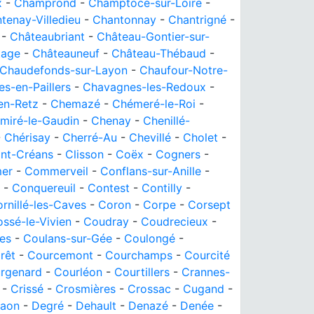
x
-
Champrond
-
Champtocé-sur-Loire
-
tenay-Villedieu
-
Chantonnay
-
Chantrigné
-
-
Châteaubriant
-
Château-Gontier-sur-
tage
-
Châteauneuf
-
Château-Thébaud
-
Chaudefonds-sur-Layon
-
Chaufour-Notre-
s-en-Paillers
-
Chavagnes-les-Redoux
-
en-Retz
-
Chemazé
-
Chémeré-le-Roi
-
miré-le-Gaudin
-
Chenay
-
Chenillé-
-
Chérisay
-
Cherré-Au
-
Chevillé
-
Cholet
-
nt-Créans
-
Clisson
-
Coëx
-
Cogners
-
er
-
Commerveil
-
Conflans-sur-Anille
-
-
Conquereuil
-
Contest
-
Contilly
-
rnillé-les-Caves
-
Coron
-
Corpe
-
Corsept
ssé-le-Vivien
-
Coudray
-
Coudrecieux
-
es
-
Coulans-sur-Gée
-
Coulongé
-
rêt
-
Courcemont
-
Courchamps
-
Courcité
rgenard
-
Courléon
-
Courtillers
-
Crannes-
-
Crissé
-
Crosmières
-
Crossac
-
Cugand
-
aon
-
Degré
-
Dehault
-
Denazé
-
Denée
-