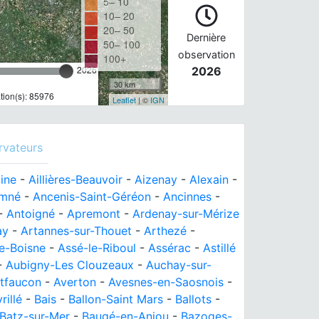
5– 10
10– 20
20– 50
Dernière
50– 100
observation
100+
2026
2026
30 km
ion(s): 85976
Leaflet
| ©
IGN
rvateurs
aine
-
Aillières-Beauvoir
-
Aizenay
-
Alexain
-
mné
-
Ancenis-Saint-Géréon
-
Ancinnes
-
-
Antoigné
-
Apremont
-
Ardenay-sur-Mérize
ay
-
Artannes-sur-Thouet
-
Arthezé
-
e-Boisne
-
Assé-le-Riboul
-
Assérac
-
Astillé
-
Aubigny-Les Clouzeaux
-
Auchay-sur-
tfaucon
-
Averton
-
Avesnes-en-Saosnois
-
rillé
-
Bais
-
Ballon-Saint Mars
-
Ballots
-
Batz-sur-Mer
-
Baugé-en-Anjou
-
Bazoges-