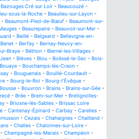
-
Bazouges Cré sur Loir
-
Beaucouzé
-
ieu-sous-la-Roche
-
Beaulieu-sur-Layon
-
-
Beaumont-Pied-de-Bœuf
-
Beaumont-sur-
Mauges
-
Beaurepaire
-
Beauvoir-sur-Mer
-
huard
-
Beillé
-
Belgeard
-
Bellevigne-en-
-
Benet
-
Berfay
-
Bernay-Neuvy-en-
ur-Braye
-
Béthon
-
Bierné-les-Villages
-
 Jean
-
Blèves
-
Blou
-
Boëssé-le-Sec
-
Bois-
Bouaye
-
Bouchamps-lès-Craon
-
ssay
-
Bouguenais
-
Bouillé-Courdault
-
ire
-
Bourg-le-Roi
-
Bourg-l'Évêque
-
Bousse
-
Bouvron
-
Brains
-
Brains-sur-Gée
-
recé
-
Brée
-
Brem-sur-Mer
-
Bretignolles-
lay
-
Briosne-lès-Sables
-
Brissac Loire
é
-
Cantenay-Épinard
-
Carbay
-
Carelles
-
rnusson
-
Cezais
-
Chahaignes
-
Chailland
-
lans
-
Challes
-
Chalonnes-sur-Loire
-
-
Champagné-les-Marais
-
Champéon
-