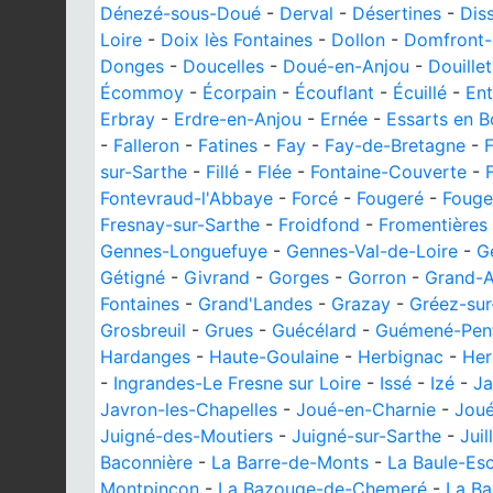
Dénezé-sous-Doué
-
Derval
-
Désertines
-
Dis
Loire
-
Doix lès Fontaines
-
Dollon
-
Domfront
Donges
-
Doucelles
-
Doué-en-Anjou
-
Douillet
Écommoy
-
Écorpain
-
Écouflant
-
Écuillé
-
En
Erbray
-
Erdre-en-Anjou
-
Ernée
-
Essarts en 
-
Falleron
-
Fatines
-
Fay
-
Fay-de-Bretagne
-
sur-Sarthe
-
Fillé
-
Flée
-
Fontaine-Couverte
-
Fontevraud-l'Abbaye
-
Forcé
-
Fougeré
-
Fouge
Fresnay-sur-Sarthe
-
Froidfond
-
Fromentières
Gennes-Longuefuye
-
Gennes-Val-de-Loire
-
G
Gétigné
-
Givrand
-
Gorges
-
Gorron
-
Grand-A
Fontaines
-
Grand'Landes
-
Grazay
-
Gréez-su
Grosbreuil
-
Grues
-
Guécélard
-
Guémené-Pen
Hardanges
-
Haute-Goulaine
-
Herbignac
-
Her
-
Ingrandes-Le Fresne sur Loire
-
Issé
-
Izé
-
Ja
Javron-les-Chapelles
-
Joué-en-Charnie
-
Joué
Juigné-des-Moutiers
-
Juigné-sur-Sarthe
-
Juil
Baconnière
-
La Barre-de-Monts
-
La Baule-Es
Montpinçon
-
La Bazouge-de-Chemeré
-
La Ba