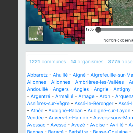
1905
Nombre d'observat
1221
communes
14
organismes
3775
obse
Abbaretz
-
Ahuillé
-
Aigné
-
Aigrefeuille-sur-M
Allonnes
-
Allonnes
-
Ambrières-les-Vallées
-
A
Andouillé
-
Angers
-
Angles
-
Angrie
-
Antigny
-
Argentré
-
Armaillé
-
Arnage
-
Aron
-
Arquen
Asnières-sur-Vègre
-
Assé-le-Bérenger
-
Assé-l
-
Athée
-
Aubigné-Racan
-
Aubigné-sur-Layon
Vendée
-
Auvers-le-Hamon
-
Auvers-sous-Mon
Avessac
-
Avessé
-
Avezé
-
Avoise
-
Avrillé
-
Av
Bannes
-
Baracé
-
Barbâtre
-
Basse-Goulaine
-