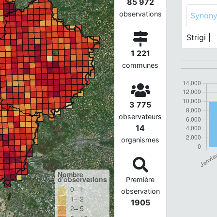
85 972
observations
Synon
Strigi |
1 221
communes
3 775
observateurs
14
organismes
Nombre
d'observations
Première
0– 1
observation
1– 2
1905
2– 5