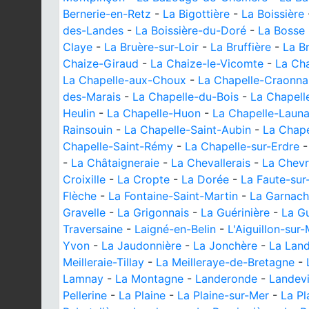
Bernerie-en-Retz
-
La Bigottière
-
La Boissière
des-Landes
-
La Boissière-du-Doré
-
La Bosse
Claye
-
La Bruère-sur-Loir
-
La Bruffière
-
La Br
Chaize-Giraud
-
La Chaize-le-Vicomte
-
La Cha
La Chapelle-aux-Choux
-
La Chapelle-Craonna
des-Marais
-
La Chapelle-du-Bois
-
La Chapell
Heulin
-
La Chapelle-Huon
-
La Chapelle-Laun
Rainsouin
-
La Chapelle-Saint-Aubin
-
La Chape
Chapelle-Saint-Rémy
-
La Chapelle-sur-Erdre
-
La Châtaigneraie
-
La Chevallerais
-
La Chevr
Croixille
-
La Cropte
-
La Dorée
-
La Faute-sur
Flèche
-
La Fontaine-Saint-Martin
-
La Garnac
Gravelle
-
La Grigonnais
-
La Guérinière
-
La G
Traversaine
-
Laigné-en-Belin
-
L'Aiguillon-sur
Yvon
-
La Jaudonnière
-
La Jonchère
-
La Lan
Meilleraie-Tillay
-
La Meilleraye-de-Bretagne
-
Lamnay
-
La Montagne
-
Landeronde
-
Landevi
Pellerine
-
La Plaine
-
La Plaine-sur-Mer
-
La Pl