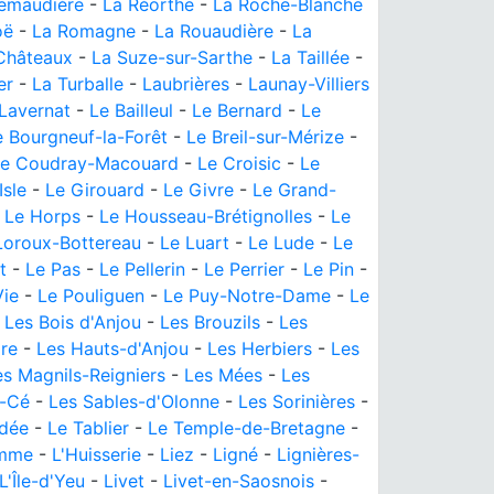
emaudière
-
La Réorthe
-
La Roche-Blanche
oë
-
La Romagne
-
La Rouaudière
-
La
Châteaux
-
La Suze-sur-Sarthe
-
La Taillée
-
er
-
La Turballe
-
Laubrières
-
Launay-Villiers
Lavernat
-
Le Bailleul
-
Le Bernard
-
Le
e Bourgneuf-la-Forêt
-
Le Breil-sur-Mérize
-
e Coudray-Macouard
-
Le Croisic
-
Le
Isle
-
Le Girouard
-
Le Givre
-
Le Grand-
-
Le Horps
-
Le Housseau-Brétignolles
-
Le
Loroux-Bottereau
-
Le Luart
-
Le Lude
-
Le
t
-
Le Pas
-
Le Pellerin
-
Le Perrier
-
Le Pin
-
Vie
-
Le Pouliguen
-
Le Puy-Notre-Dame
-
Le
-
Les Bois d'Anjou
-
Les Brouzils
-
Les
ire
-
Les Hauts-d'Anjou
-
Les Herbiers
-
Les
es Magnils-Reigniers
-
Les Mées
-
Les
e-Cé
-
Les Sables-d'Olonne
-
Les Sorinières
-
ndée
-
Le Tablier
-
Le Temple-de-Bretagne
-
mme
-
L'Huisserie
-
Liez
-
Ligné
-
Lignières-
L'Île-d'Yeu
-
Livet
-
Livet-en-Saosnois
-