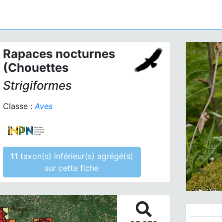
Rapaces nocturnes
(Chouettes
Strigiformes
Classe :
Aves
Prev
11
taxon(s) inférieur(s) agrégé(s)
sur cette fiche