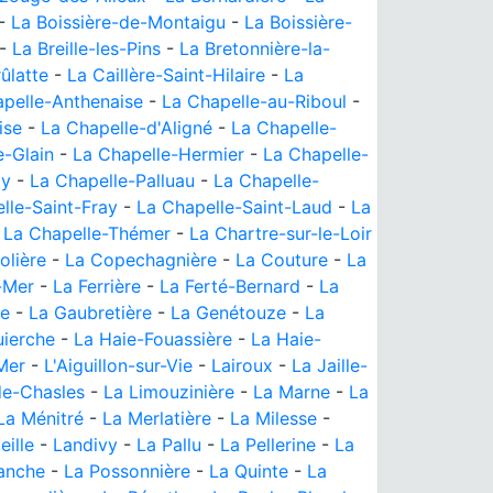
-
La Boissière-de-Montaigu
-
La Boissière-
-
La Breille-les-Pins
-
La Bretonnière-la-
ûlatte
-
La Caillère-Saint-Hilaire
-
La
pelle-Anthenaise
-
La Chapelle-au-Riboul
-
ise
-
La Chapelle-d'Aligné
-
La Chapelle-
e-Glain
-
La Chapelle-Hermier
-
La Chapelle-
ay
-
La Chapelle-Palluau
-
La Chapelle-
lle-Saint-Fray
-
La Chapelle-Saint-Laud
-
La
-
La Chapelle-Thémer
-
La Chartre-sur-le-Loir
olière
-
La Copechagnière
-
La Couture
-
La
-Mer
-
La Ferrière
-
La Ferté-Bernard
-
La
he
-
La Gaubretière
-
La Genétouze
-
La
uierche
-
La Haie-Fouassière
-
La Haie-
-Mer
-
L'Aiguillon-sur-Vie
-
Lairoux
-
La Jaille-
de-Chasles
-
La Limouzinière
-
La Marne
-
La
La Ménitré
-
La Merlatière
-
La Milesse
-
eille
-
Landivy
-
La Pallu
-
La Pellerine
-
La
anche
-
La Possonnière
-
La Quinte
-
La