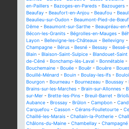
en-Paillers
-
Bazoges-en-Pareds
-
Bazougers
Beaufay
-
Beaufort-en-Anjou
-
Beaufou
-
Beaul
Beaulieu-sur-Oudon
-
Beaumont-Pied-de-Bœuf
Dême
-
Beaumont-sur-Sarthe
-
Beaupréau-en-
Bécon-les-Granits
-
Bégrolles-en-Mauges
-
Bé
Layon
-
Bellevigne-les-Châteaux
-
Bellevigny
Champagne
-
Bérus
-
Besné
-
Bessay
-
Bessé-s
Blain
-
Blaison-Saint-Sulpice
-
Blandouet-Saint
de-Céné
-
Bonchamp-lès-Laval
-
Bonnétable
-
Bouchemaine
-
Bouée
-
Bouër
-
Bouère
-
Boue
Bouillé-Ménard
-
Bouin
-
Boulay-les-Ifs
-
Boulo
Bourgon
-
Bourneau
-
Bournezeau
-
Boussay
-
Brains-sur-les-Marches
-
Brain-sur-Allonnes
-
B
sur-Mer
-
Brette-les-Pins
-
Breuil-Barret
-
Briol
Aubance
-
Brossay
-
Brûlon
-
Campbon
-
Cand
Carquefou
-
Casson
-
Cérans-Foulletourte
-
Ce
Chaillé-les-Marais
-
Challain-la-Potherie
-
Chal
Châlons-du-Maine
-
Chambellay
-
Champagné