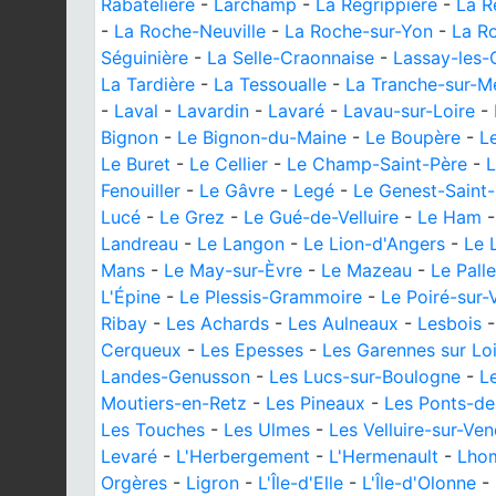
Rabatelière
-
Larchamp
-
La Regrippière
-
La R
-
La Roche-Neuville
-
La Roche-sur-Yon
-
La R
Séguinière
-
La Selle-Craonnaise
-
Lassay-les-
La Tardière
-
La Tessoualle
-
La Tranche-sur-M
-
Laval
-
Lavardin
-
Lavaré
-
Lavau-sur-Loire
-
Bignon
-
Le Bignon-du-Maine
-
Le Boupère
-
L
Le Buret
-
Le Cellier
-
Le Champ-Saint-Père
-
L
Fenouiller
-
Le Gâvre
-
Legé
-
Le Genest-Saint-
Lucé
-
Le Grez
-
Le Gué-de-Velluire
-
Le Ham
Landreau
-
Le Langon
-
Le Lion-d'Angers
-
Le 
Mans
-
Le May-sur-Èvre
-
Le Mazeau
-
Le Palle
L'Épine
-
Le Plessis-Grammoire
-
Le Poiré-sur-
Ribay
-
Les Achards
-
Les Aulneaux
-
Lesbois
Cerqueux
-
Les Epesses
-
Les Garennes sur Lo
Landes-Genusson
-
Les Lucs-sur-Boulogne
-
L
Moutiers-en-Retz
-
Les Pineaux
-
Les Ponts-d
Les Touches
-
Les Ulmes
-
Les Velluire-sur-Ve
Levaré
-
L'Herbergement
-
L'Hermenault
-
Lho
Orgères
-
Ligron
-
L'Île-d'Elle
-
L'Île-d'Olonne
-