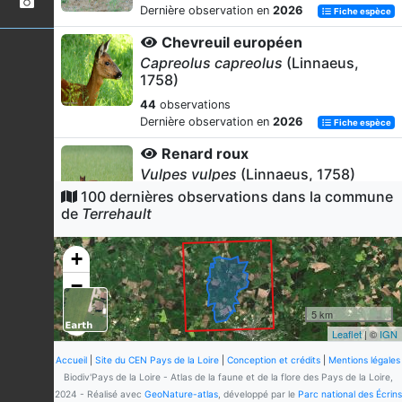
Dernière observation en
2026
Fiche espèce
Chevreuil européen
Capreolus capreolus
(Linnaeus,
1758)
44
observations
Dernière observation en
2026
Fiche espèce
Renard roux
Vulpes vulpes
(Linnaeus, 1758)
100 dernières observations dans la commune
22
observations
de
Terrehault
Dernière observation en
2026
Fiche espèce
Vairon
+
Phoxinus phoxinus
(Linnaeus, 1758)
−
6
observations
Dernière observation en
2020
Fiche espèce
5 km
Leaflet
| ©
IGN
Loche franche
Barbatula barbatula
(Linnaeus, 1758)
Accueil
|
Site du CEN Pays de la Loire
|
Conception et crédits
|
Mentions légales
Biodiv'Pays de la Loire - Atlas de la faune et de la flore des Pays de la Loire,
6
observations
2024 - Réalisé avec
GeoNature-atlas
, développé par le
Parc national des Écrins