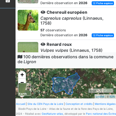
Dernière observation en
2026
Fiche espèce
Chevreuil européen
Capreolus capreolus
(Linnaeus,
1758)
57
observations
Dernière observation en
2026
Fiche espèce
Renard roux
Vulpes vulpes
(Linnaeus, 1758)
100 dernières observations dans la commune
24
observations
de
Ligron
Dernière observation en
2026
Fiche espèce
Bécasse des bois
+
Scolopax rusticola
Linnaeus,
−
1758
14
observations
5 km
Dernière observation en
2026
Fiche espèce
Leaflet
| ©
IGN
Pigeon ramier
Accueil
|
Site du CEN Pays de la Loire
|
Conception et crédits
|
Mentions légales
Columba palumbus
Linnaeus, 1758
Biodiv'Pays de la Loire - Atlas de la faune et de la flore des Pays de la Loire,
2024 - Réalisé avec
GeoNature-atlas
, développé par le
Parc national des Écrins