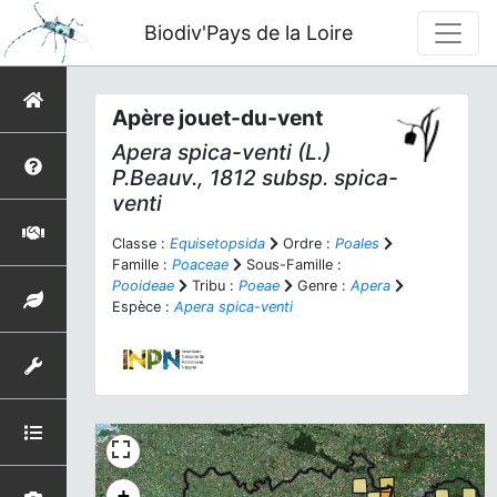
Biodiv'Pays de la Loire
Apère jouet-du-vent
Apera spica-venti
(L.)
P.Beauv., 1812 subsp.
spica-
venti
Classe :
Equisetopsida
Ordre :
Poales
Famille :
Poaceae
Sous-Famille :
Pooideae
Tribu :
Poeae
Genre :
Apera
Espèce :
Apera spica-venti
+