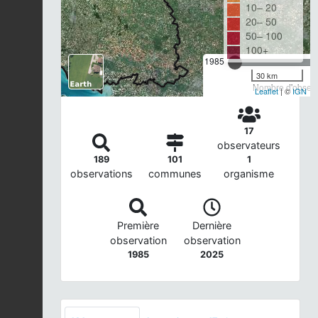
10– 20
20– 50
50– 100
100+
1985
30 km
Nombre d'observa
Leaflet
| ©
IGN
17
observateurs
189
101
1
observations
communes
organisme
Première
Dernière
observation
observation
1985
2025