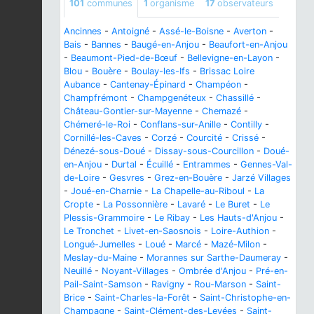
101
communes
1
organisme
17
observateurs
Ancinnes
-
Antoigné
-
Assé-le-Boisne
-
Averton
-
Bais
-
Bannes
-
Baugé-en-Anjou
-
Beaufort-en-Anjou
-
Beaumont-Pied-de-Bœuf
-
Bellevigne-en-Layon
-
Blou
-
Bouère
-
Boulay-les-Ifs
-
Brissac Loire
Aubance
-
Cantenay-Épinard
-
Champéon
-
Champfrémont
-
Champgenéteux
-
Chassillé
-
Château-Gontier-sur-Mayenne
-
Chemazé
-
Chémeré-le-Roi
-
Conflans-sur-Anille
-
Contilly
-
Cornillé-les-Caves
-
Corzé
-
Courcité
-
Crissé
-
Dénezé-sous-Doué
-
Dissay-sous-Courcillon
-
Doué-
en-Anjou
-
Durtal
-
Écuillé
-
Entrammes
-
Gennes-Val-
de-Loire
-
Gesvres
-
Grez-en-Bouère
-
Jarzé Villages
-
Joué-en-Charnie
-
La Chapelle-au-Riboul
-
La
Cropte
-
La Possonnière
-
Lavaré
-
Le Buret
-
Le
Plessis-Grammoire
-
Le Ribay
-
Les Hauts-d'Anjou
-
Le Tronchet
-
Livet-en-Saosnois
-
Loire-Authion
-
Longué-Jumelles
-
Loué
-
Marcé
-
Mazé-Milon
-
Meslay-du-Maine
-
Morannes sur Sarthe-Daumeray
-
Neuillé
-
Noyant-Villages
-
Ombrée d'Anjou
-
Pré-en-
Pail-Saint-Samson
-
Ravigny
-
Rou-Marson
-
Saint-
Brice
-
Saint-Charles-la-Forêt
-
Saint-Christophe-en-
Champagne
-
Saint-Clément-des-Levées
-
Saint-