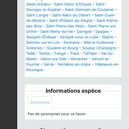
Denis-d'Anjou
-
Saint-Denis-d'Orques
-
Saint-
Georges-le-Gaultier
-
Saint-Germain-de-Coulamer
-
Saint-Longis
-
Saint-Mars-du-Désert
-
Saint-Ouen-
de-Mimbré
-
Saint-Philbert-du-Peuple
-
Saint-Pierre-
des-Bois
-
Saint-Pierre-des-Nids
-
Saint-Pierre-sur-
Orthe
-
Saint-Rémy-du-Val
-
Sarrigné
-
Saulges
-
Savigné-l'Évêque
-
Savigné-sous-le-Lude
-
Ségrie
-
Seiches-sur-le-Loir
-
Sermaise
-
Sillé-le-Guillaume
-
Solesmes
-
Soulaire-et-Bourg
-
Souzay-Champigny
-
Teillé
-
Tennie
-
Trangé
-
Trans
-
Tuffalun
-
Val-du-
Maine
-
Vallon-sur-Gée
-
Vernantes
-
Vernoil-le-
Fourrier
-
Verrie
-
Verrières-en-Anjou
-
Villeneuve-en-
Perseigne
Informations espèce
Synonymes
Pas de synonymes pour ce taxon