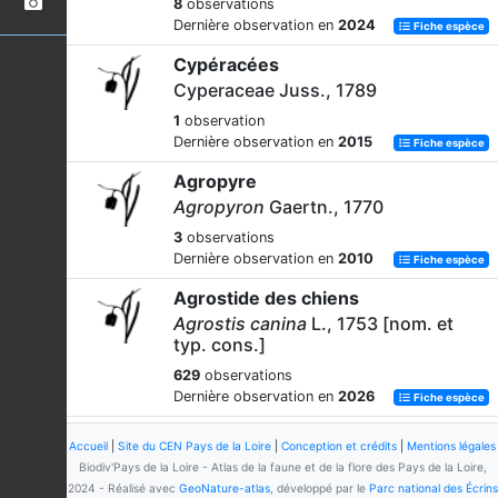
8
observations
Dernière observation en
2024
Fiche espèce
Cypéracées
Cyperaceae Juss., 1789
1
observation
Dernière observation en
2015
Fiche espèce
Agropyre
Agropyron
Gaertn., 1770
3
observations
Dernière observation en
2010
Fiche espèce
Agrostide des chiens
Agrostis canina
L., 1753 [nom. et
typ. cons.]
629
observations
Dernière observation en
2026
Fiche espèce
Agrostide des chiens
Accueil
|
Site du CEN Pays de la Loire
|
Conception et crédits
|
Mentions légales
Agrostis canina
L., 1753 subsp.
Biodiv'Pays de la Loire - Atlas de la faune et de la flore des Pays de la Loire,
canina
2024 - Réalisé avec
GeoNature-atlas
, développé par le
Parc national des Écrins