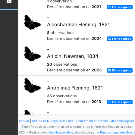
1
observation
Dernière observation en
2021
Fiche espèce
-
Aleocharinae Fleming, 1821
8
observations
Dernière observation en
2024
Fiche espèce
-
Alticini Newman, 1834
20
observations
Dernière observation en
2023
Fiche espèce
-
Anobiinae Fleming, 1821
35
observations
Dernière observation en
2013
Fiche espèce
-
Anthicidae Latreille, 1819
Accueil
|
Site du CEN Pays de la Loire
|
Conception et crédits
|
Mentions légales
Biodiv'Pays de la Loire - Atlas de la faune et de la flore des Pays de la Loire,
49
observations
2024 - Réalisé avec
GeoNature-atlas
, développé par le
Parc national des Écrins
Dernière observation en
2023
Fiche espèce