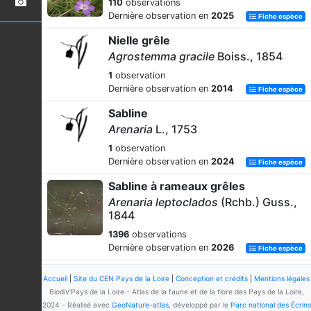
110
observations
Dernière observation en
2025
Fiche espèce
Nielle grêle
Agrostemma gracile
Boiss., 1854
1
observation
Dernière observation en
2014
Fiche espèce
Sabline
Arenaria
L., 1753
1
observation
Dernière observation en
2024
Fiche espèce
Sabline à rameaux grêles
Arenaria leptoclados
(Rchb.) Guss.,
1844
1396
observations
Dernière observation en
2026
Fiche espèce
Sabline des montagnes
Accueil
|
Site du CEN Pays de la Loire
|
Conception et crédits
|
Mentions légales
Arenaria montana
L., 1755
Biodiv'Pays de la Loire - Atlas de la faune et de la flore des Pays de la Loire,
2024 - Réalisé avec
GeoNature-atlas
, développé par le
Parc national des Écrins
129
observations