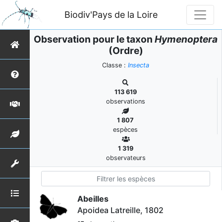
Biodiv'Pays de la Loire
Observation pour le taxon
Hymenoptera
(Ordre)
Classe :
Insecta
113 619
observations
1 807
espèces
1 319
observateurs
Abeilles
Apoidea Latreille, 1802