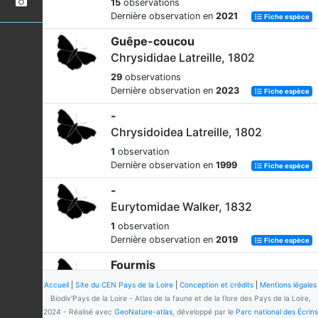
15
observations
Dernière observation en
2021
Fiche espèce
Guêpe-coucou
Chrysididae Latreille, 1802
29
observations
Dernière observation en
2023
Fiche espèce
-
Chrysidoidea Latreille, 1802
1
observation
Dernière observation en
1999
Fiche espèce
-
Eurytomidae Walker, 1832
1
observation
Dernière observation en
2019
Fiche espèce
Fourmis
Formicidae Latreille, 1809
Accueil
|
Site du CEN Pays de la Loire
|
Conception et crédits
|
Mentions légales
Biodiv'Pays de la Loire - Atlas de la faune et de la flore des Pays de la Loire,
34
observations
2024 - Réalisé avec
GeoNature-atlas
, développé par le
Parc national des Écrins
Dernière observation en
2021
Fiche espèce