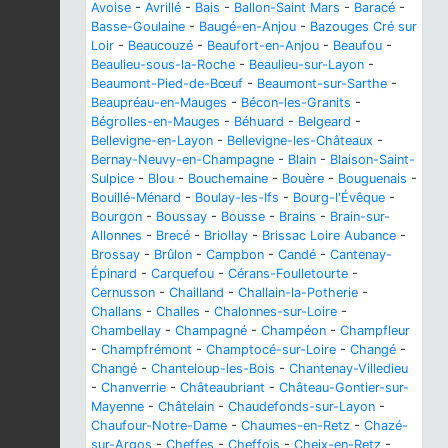
Avoise
-
Avrillé
-
Bais
-
Ballon-Saint Mars
-
Baracé
-
Basse-Goulaine
-
Baugé-en-Anjou
-
Bazouges Cré sur
Loir
-
Beaucouzé
-
Beaufort-en-Anjou
-
Beaufou
-
Beaulieu-sous-la-Roche
-
Beaulieu-sur-Layon
-
Beaumont-Pied-de-Bœuf
-
Beaumont-sur-Sarthe
-
Beaupréau-en-Mauges
-
Bécon-les-Granits
-
Bégrolles-en-Mauges
-
Béhuard
-
Belgeard
-
Bellevigne-en-Layon
-
Bellevigne-les-Châteaux
-
Bernay-Neuvy-en-Champagne
-
Blain
-
Blaison-Saint-
Sulpice
-
Blou
-
Bouchemaine
-
Bouère
-
Bouguenais
-
Bouillé-Ménard
-
Boulay-les-Ifs
-
Bourg-l'Évêque
-
Bourgon
-
Boussay
-
Bousse
-
Brains
-
Brain-sur-
Allonnes
-
Brecé
-
Briollay
-
Brissac Loire Aubance
-
Brossay
-
Brûlon
-
Campbon
-
Candé
-
Cantenay-
Épinard
-
Carquefou
-
Cérans-Foulletourte
-
Cernusson
-
Chailland
-
Challain-la-Potherie
-
Challans
-
Challes
-
Chalonnes-sur-Loire
-
Chambellay
-
Champagné
-
Champéon
-
Champfleur
-
Champfrémont
-
Champtocé-sur-Loire
-
Changé
-
Changé
-
Chanteloup-les-Bois
-
Chantenay-Villedieu
-
Chanverrie
-
Châteaubriant
-
Château-Gontier-sur-
Mayenne
-
Châtelain
-
Chaudefonds-sur-Layon
-
Chaufour-Notre-Dame
-
Chaumes-en-Retz
-
Chazé-
sur-Argos
-
Cheffes
-
Cheffois
-
Cheix-en-Retz
-