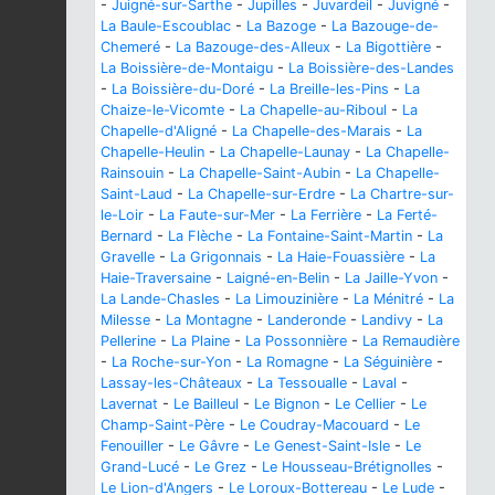
-
Juigné-sur-Sarthe
-
Jupilles
-
Juvardeil
-
Juvigné
-
La Baule-Escoublac
-
La Bazoge
-
La Bazouge-de-
Chemeré
-
La Bazouge-des-Alleux
-
La Bigottière
-
La Boissière-de-Montaigu
-
La Boissière-des-Landes
-
La Boissière-du-Doré
-
La Breille-les-Pins
-
La
Chaize-le-Vicomte
-
La Chapelle-au-Riboul
-
La
Chapelle-d'Aligné
-
La Chapelle-des-Marais
-
La
Chapelle-Heulin
-
La Chapelle-Launay
-
La Chapelle-
Rainsouin
-
La Chapelle-Saint-Aubin
-
La Chapelle-
Saint-Laud
-
La Chapelle-sur-Erdre
-
La Chartre-sur-
le-Loir
-
La Faute-sur-Mer
-
La Ferrière
-
La Ferté-
Bernard
-
La Flèche
-
La Fontaine-Saint-Martin
-
La
Gravelle
-
La Grigonnais
-
La Haie-Fouassière
-
La
Haie-Traversaine
-
Laigné-en-Belin
-
La Jaille-Yvon
-
La Lande-Chasles
-
La Limouzinière
-
La Ménitré
-
La
Milesse
-
La Montagne
-
Landeronde
-
Landivy
-
La
Pellerine
-
La Plaine
-
La Possonnière
-
La Remaudière
-
La Roche-sur-Yon
-
La Romagne
-
La Séguinière
-
Lassay-les-Châteaux
-
La Tessoualle
-
Laval
-
Lavernat
-
Le Bailleul
-
Le Bignon
-
Le Cellier
-
Le
Champ-Saint-Père
-
Le Coudray-Macouard
-
Le
Fenouiller
-
Le Gâvre
-
Le Genest-Saint-Isle
-
Le
Grand-Lucé
-
Le Grez
-
Le Housseau-Brétignolles
-
Le Lion-d'Angers
-
Le Loroux-Bottereau
-
Le Lude
-