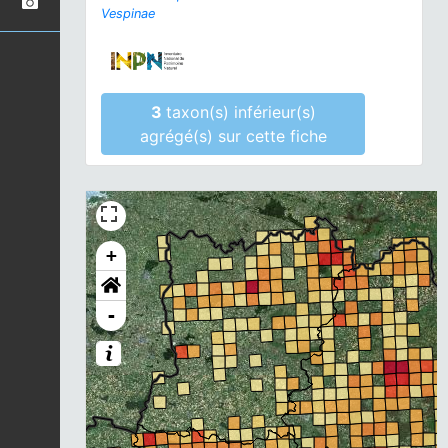
Vespinae
3
taxon(s) inférieur(s)
agrégé(s) sur cette fiche
+
-