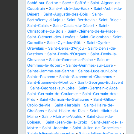
Sablé-sur-Sarthe
-
Sacé
-
Saffré
-
Saint-Aignan-de-
Couptrain
-
Saint-André-des-Eaux
-
Saint-Aubin-du-
Désert
-
Saint-Augustin-des-Bois
-
Saint-
Barthélemy-d'Anjou
-
Saint-Berthevin
-
Saint-Brice
-
Saint-Calais
-
Saint-Calais-du-Désert
-
Saint-
Christophe-du-Bois
-
Saint-Clément-de-la-Place
-
Saint-Clément-des-Levées
-
Saint-Colomban
-
Saint-
Corneille
-
Saint-Cyr-des-Gâts
-
Saint-Cyr-le-
Gravelais
-
Saint-Denis-d'Anjou
-
Saint-Denis-de-
Gastines
-
Saint-Denis-d'Orques
-
Saint-Denis-la-
Chevasse
-
Sainte-Gemme-la-Plaine
-
Sainte-
Gemmes-le-Robert
-
Sainte-Gemmes-sur-Loire
-
Sainte-Jamme-sur-Sarthe
-
Sainte-Luce-sur-Loire
-
Sainte-Pazanne
-
Sainte-Suzanne-et-Chammes
-
Saint-Étienne-de-Montluc
-
Saint-Georges-Buttavent
-
Saint-Georges-sur-Loire
-
Saint-Germain-d'Arcé
-
Saint-Germain-de-Coulamer
-
Saint-Germain-des-
Prés
-
Saint-Germain-le-Guillaume
-
Saint-Gilles-
Croix-de-Vie
-
Saint-Herblain
-
Saint-Hilaire-de-
Chaléons
-
Saint-Hilaire-de-Riez
-
Saint-Hilaire-du-
Maine
-
Saint-Hilaire-le-Vouhis
-
Saint-Jean-de-
Boiseau
-
Saint-Jean-de-la-Croix
-
Saint-Jean-de-la-
Motte
-
Saint-Joachim
-
Saint-Julien-de-Concelles
-
Saint-Julien-de-Vouvantes
-
Saint-Julien-du-Terroux
-