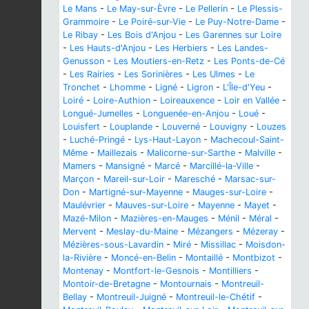
Le Mans
-
Le May-sur-Èvre
-
Le Pellerin
-
Le Plessis-
Grammoire
-
Le Poiré-sur-Vie
-
Le Puy-Notre-Dame
-
Le Ribay
-
Les Bois d'Anjou
-
Les Garennes sur Loire
-
Les Hauts-d'Anjou
-
Les Herbiers
-
Les Landes-
Genusson
-
Les Moutiers-en-Retz
-
Les Ponts-de-Cé
-
Les Rairies
-
Les Sorinières
-
Les Ulmes
-
Le
Tronchet
-
Lhomme
-
Ligné
-
Ligron
-
L'Île-d'Yeu
-
Loiré
-
Loire-Authion
-
Loireauxence
-
Loir en Vallée
-
Longué-Jumelles
-
Longuenée-en-Anjou
-
Loué
-
Louisfert
-
Louplande
-
Louverné
-
Louvigny
-
Louzes
-
Luché-Pringé
-
Lys-Haut-Layon
-
Machecoul-Saint-
Même
-
Maillezais
-
Malicorne-sur-Sarthe
-
Malville
-
Mamers
-
Mansigné
-
Marcé
-
Marcillé-la-Ville
-
Marçon
-
Mareil-sur-Loir
-
Maresché
-
Marsac-sur-
Don
-
Martigné-sur-Mayenne
-
Mauges-sur-Loire
-
Maulévrier
-
Mauves-sur-Loire
-
Mayenne
-
Mayet
-
Mazé-Milon
-
Mazières-en-Mauges
-
Ménil
-
Méral
-
Mervent
-
Meslay-du-Maine
-
Mézangers
-
Mézeray
-
Mézières-sous-Lavardin
-
Miré
-
Missillac
-
Moisdon-
la-Rivière
-
Moncé-en-Belin
-
Montaillé
-
Montbizot
-
Montenay
-
Montfort-le-Gesnois
-
Montilliers
-
Montoir-de-Bretagne
-
Montournais
-
Montreuil-
Bellay
-
Montreuil-Juigné
-
Montreuil-le-Chétif
-