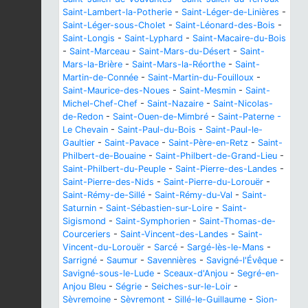
Saint-Lambert-la-Potherie
-
Saint-Léger-de-Linières
-
Saint-Léger-sous-Cholet
-
Saint-Léonard-des-Bois
-
Saint-Longis
-
Saint-Lyphard
-
Saint-Macaire-du-Bois
-
Saint-Marceau
-
Saint-Mars-du-Désert
-
Saint-
Mars-la-Brière
-
Saint-Mars-la-Réorthe
-
Saint-
Martin-de-Connée
-
Saint-Martin-du-Fouilloux
-
Saint-Maurice-des-Noues
-
Saint-Mesmin
-
Saint-
Michel-Chef-Chef
-
Saint-Nazaire
-
Saint-Nicolas-
de-Redon
-
Saint-Ouen-de-Mimbré
-
Saint-Paterne -
Le Chevain
-
Saint-Paul-du-Bois
-
Saint-Paul-le-
Gaultier
-
Saint-Pavace
-
Saint-Père-en-Retz
-
Saint-
Philbert-de-Bouaine
-
Saint-Philbert-de-Grand-Lieu
-
Saint-Philbert-du-Peuple
-
Saint-Pierre-des-Landes
-
Saint-Pierre-des-Nids
-
Saint-Pierre-du-Lorouër
-
Saint-Rémy-de-Sillé
-
Saint-Rémy-du-Val
-
Saint-
Saturnin
-
Saint-Sébastien-sur-Loire
-
Saint-
Sigismond
-
Saint-Symphorien
-
Saint-Thomas-de-
Courceriers
-
Saint-Vincent-des-Landes
-
Saint-
Vincent-du-Lorouër
-
Sarcé
-
Sargé-lès-le-Mans
-
Sarrigné
-
Saumur
-
Savennières
-
Savigné-l'Évêque
-
Savigné-sous-le-Lude
-
Sceaux-d'Anjou
-
Segré-en-
Anjou Bleu
-
Ségrie
-
Seiches-sur-le-Loir
-
Sèvremoine
-
Sèvremont
-
Sillé-le-Guillaume
-
Sion-