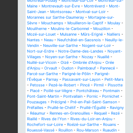
Montreuil-Poulay
-
Montreuil-sur-Loir
-
Montreuil-sur-
Maine
-
Montrevault-sur-Èvre
-
Montréverd
-
Mont-
Saint-Jean
-
Montsoreau
-
Montval-sur-Loir
-
Morannes sur Sarthe-Daumeray
-
Mortagne-sur-
Sèvre
-
Mouchamps
-
Mouilleron-le-Captif
-
Moulay
-
Mouliherne
-
Moulins-le-Carbonnel
-
Mouzillon
-
Mozé-sur-Louet
-
Mulsanne
-
Mûrs-Erigné
-
Nalliers
-
Nantes
-
Neau
-
Neufchâtel-en-Saosnois
-
Neuilly-le-
Vendin
-
Neuville-sur-Sarthe
-
Nogent-sur-Loir
-
Nort-sur-Erdre
-
Notre-Dame-des-Landes
-
Noyant-
Villages
-
Noyen-sur-Sarthe
-
Nozay
-
Nuaillé
-
Nuillé-sur-Vicoin
-
Oizé
-
Ombrée d'Anjou
-
Orée
d'Anjou
-
Orvault
-
Oudon
-
Paimbœuf
-
Pannecé
-
Parcé-sur-Sarthe
-
Parigné-le-Pôlin
-
Parigné-
l'Évêque
-
Parnay
-
Passavant-sur-Layon
-
Petit-Mars
-
Petosse
-
Pezé-le-Robert
-
Pincé
-
Pirmil
-
Pissotte
-
Placé
-
Poillé-sur-Vègre
-
Pontchâteau
-
Pontmain
-
Pont-Saint-Martin
-
Pontvallain
-
Pornic
-
Pornichet
-
Pouzauges
-
Précigné
-
Pré-en-Pail-Saint-Samson
-
Préfailles
-
Pruillé-le-Chétif
-
Pruillé-l'Éguillé
-
Ravigny
-
Réaumur
-
Rennes-en-Grenouilles
-
Requeil
-
Rezé
-
Riaillé
-
Rives de l'Yon
-
Rives-du-Loir-en-Anjou
-
Rochefort-sur-Loire
-
Roézé-sur-Sarthe
-
Rouans
-
Rouessé-Vassé
-
Rouillon
-
Rou-Marson
-
Ruaudin
-