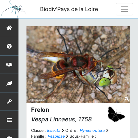
Biodiv'Pays de la Loire
Frelon
Vespa
Linnaeus, 1758
Classe :
Insecta
Ordre :
Hymenoptera
Famille :
Vespidae
Sous-Famille :