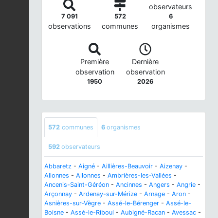
observateurs
7 091
572
6
observations
communes
organismes
Première
Dernière
observation
observation
1950
2026
572
communes
6
organismes
592
observateurs
Abbaretz
-
Aigné
-
Aillières-Beauvoir
-
Aizenay
-
Allonnes
-
Allonnes
-
Ambrières-les-Vallées
-
Ancenis-Saint-Géréon
-
Ancinnes
-
Angers
-
Angrie
-
Arçonnay
-
Ardenay-sur-Mérize
-
Arnage
-
Aron
-
Asnières-sur-Vègre
-
Assé-le-Bérenger
-
Assé-le-
Boisne
-
Assé-le-Riboul
-
Aubigné-Racan
-
Avessac
-