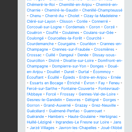
Chémeré-le-Roi
-
Chemillé-en-Anjou
-
Chemiré-en-
Charnie
-
Chemiré-le-Gaudin
-
Chenillé-Champteussé
-
Chenu
-
Cherré-Au
-
Cholet
-
Cizay-la-Madeleine
-
Cléré-sur-Layon
-
Clisson
-
Conlie
-
Connerré
-
Corcoué-sur-Logne
-
Cordemais
-
Coron
-
Corzé
-
Couëron
-
Couffé
-
Coulaines
-
Coulans-sur-Gée
-
Coulongé
-
Courcelles-la-Forêt
-
Courcité
-
Courdemanche
-
Courgains
-
Courléon
-
Crannes-en-
Champagne
-
Crennes-sur-Fraubée
-
Crosmières
-
Crossac
-
Cuillé
-
Dangeul
-
Denée
-
Dissay-sous-
Courcillon
-
Distré
-
Divatte-sur-Loire
-
Domfront-en-
Champagne
-
Dompierre-sur-Yon
-
Donges
-
Doué-
en-Anjou
-
Douillet
-
Dureil
-
Durtal
-
Écommoy
-
Écouflant
-
Écuillé
-
Épieds
-
Erdre-en-Anjou
-
Ernée
-
Essarts en Bocage
-
Étriché
-
Évron
-
Fay
-
Feneu
-
Fercé-sur-Sarthe
-
Fontaine-Couverte
-
Fontevraud-
l'Abbaye
-
Forcé
-
Frossay
-
Gennes-Val-de-Loire
-
Gesnes-le-Gandelin
-
Gesvres
-
Gétigné
-
Gorges
-
Gorron
-
Grand-Auverné
-
Grazay
-
Grez-Neuville
-
Guécélard
-
Guémené-Penfao
-
Guenrouet
-
Guérande
-
Hambers
-
Haute-Goulaine
-
Herbignac
-
Huillé-Lézigné
-
Ingrandes-Le Fresne sur Loire
-
Jans
-
Jarzé Villages
-
Javron-les-Chapelles
-
Joué-l'Abbé