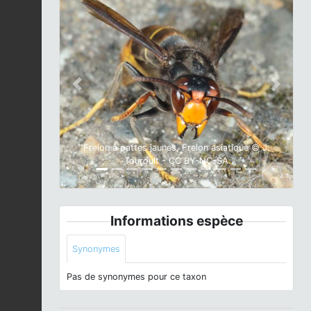
Previous
Next
Frelon à pattes jaunes, Frelon asiatique © J.
Touroult - CC BY-NC-SA
Informations espèce
Synonymes
Pas de synonymes pour ce taxon