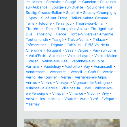
les-Mines
-
Somloire
-
Sougé-le-Ganelon
-
Soulaines-
sur-Aubance
-
Soulgé-sur-Ouette
-
Souligné-Flacé
-
Souligné-sous-Ballon
-
Soulitré
-
Souzay-Champigny
-
Spay
-
Sucé-sur-Erdre
-
Tallud-Sainte-Gemme
-
Teillé
-
Teloché
-
Terranjou
-
Thoiré-sur-Dinan
-
Thorée-les-Pins
-
Thorigné-d'Anjou
-
Thorigné-sur-
Dué
-
Thorigny
-
Tiercé
-
Torcé-Viviers-en-Charnie
-
Toutlemonde
-
Trangé
-
Treize-Vents
-
Trélazé
-
Trémentines
-
Trignac
-
Tuffalun
-
Tuffé Val de la
Chéronne
-
Turquant
-
Vaas
-
Vaiges
-
Vair-sur-Loire
-
Val d'Erdre-Auxence
-
Val-du-Layon
-
Val-du-Maine
-
Vallet
-
Vallon-sur-Gée
-
Varennes-sur-Loire
-
Varrains
-
Vaudelnay
-
Vautorte
-
Vay
-
Venansault
-
Vendrennes
-
Vernantes
-
Verneil-le-Chétif
-
Vernie
-
Vernoil-le-Fourrier
-
Verrie
-
Verrières-en-Anjou
-
Vertou
-
Vezins
-
Vibraye
-
Vigneux-de-Bretagne
-
Villaines-la-Carelle
-
Villaines-la-Juhel
-
Villeneuve-
en-Perseigne
-
Villepail
-
Vimarcé
-
Vivoin
-
Vivy
-
Voivres-lès-le-Mans
-
Voutré
-
Vue
-
Yvré-l'Évêque
-
Yzernay