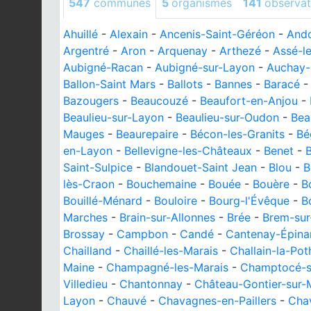
547
communes
5
organismes
141
observat
Ahuillé
-
Alexain
-
Ancenis-Saint-Géréon
-
Ando
Argentré
-
Aron
-
Arquenay
-
Arthezé
-
Assé-l
Aubigné-Racan
-
Aubigné-sur-Layon
-
Auchay-
Ballon-Saint Mars
-
Ballots
-
Bannes
-
Baracé
Bazougers
-
Beaucouzé
-
Beaufort-en-Anjou
-
Beaulieu-sur-Layon
-
Beaulieu-sur-Oudon
-
Bea
Mauges
-
Beaurepaire
-
Bécon-les-Granits
-
Bé
en-Layon
-
Bellevigne-les-Châteaux
-
Benet
-
Saint-Sulpice
-
Blandouet-Saint Jean
-
Blou
-
B
lès-Craon
-
Bouchemaine
-
Bouée
-
Bouère
-
B
Bouillé-Ménard
-
Bouloire
-
Bourg-l'Évêque
-
B
Marches
-
Brain-sur-Allonnes
-
Brée
-
Brem-sur
Brossay
-
Campbon
-
Candé
-
Cantenay-Épina
Chailland
-
Chaillé-les-Marais
-
Challain-la-Pot
Maine
-
Champagné-les-Marais
-
Champtocé-s
Villedieu
-
Chantonnay
-
Château-Gontier-sur
Layon
-
Chauvé
-
Chavagnes-en-Paillers
-
Cha