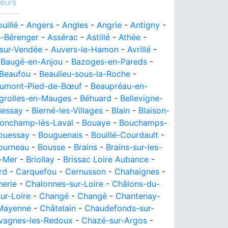
eurs
uillé
-
Angers
-
Angles
-
Angrie
-
Antigny
-
e-Bérenger
-
Assérac
-
Astillé
-
Athée
-
sur-Vendée
-
Auvers-le-Hamon
-
Avrillé
-
-
Baugé-en-Anjou
-
Bazoges-en-Pareds
-
Beaufou
-
Beaulieu-sous-la-Roche
-
umont-Pied-de-Bœuf
-
Beaupréau-en-
grolles-en-Mauges
-
Béhuard
-
Bellevigne-
Bessay
-
Bierné-les-Villages
-
Blain
-
Blaison-
onchamp-lès-Laval
-
Bouaye
-
Bouchamps-
ouessay
-
Bouguenais
-
Bouillé-Courdault
-
ourneau
-
Bousse
-
Brains
-
Brains-sur-les-
-Mer
-
Briollay
-
Brissac Loire Aubance
-
rd
-
Carquefou
-
Cernusson
-
Chahaignes
-
herie
-
Chalonnes-sur-Loire
-
Châlons-du-
ur-Loire
-
Changé
-
Changé
-
Chantenay-
-Mayenne
-
Châtelain
-
Chaudefonds-sur-
vagnes-les-Redoux
-
Chazé-sur-Argos
-