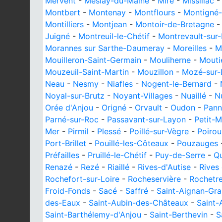
Mervent
-
Meslay-du-Maine
-
Miré
-
Missillac
Montbert
-
Montenay
-
Montflours
-
Montigné-l
Montilliers
-
Montjean
-
Montoir-de-Bretagne
Juigné
-
Montreuil-le-Chétif
-
Montrevault-sur-
Morannes sur Sarthe-Daumeray
-
Moreilles
-
M
Mouilleron-Saint-Germain
-
Mouliherne
-
Mouti
Mouzeuil-Saint-Martin
-
Mouzillon
-
Mozé-sur-
Neau
-
Nesmy
-
Niafles
-
Nogent-le-Bernard
-
Noyal-sur-Brutz
-
Noyant-Villages
-
Nuaillé
-
Nu
Orée d'Anjou
-
Origné
-
Orvault
-
Oudon
-
Pann
Parné-sur-Roc
-
Passavant-sur-Layon
-
Petit-M
Mer
-
Pirmil
-
Plessé
-
Poillé-sur-Vègre
-
Poirou
Port-Brillet
-
Pouillé-les-Côteaux
-
Pouzauges
Préfailles
-
Pruillé-le-Chétif
-
Puy-de-Serre
-
Qu
Renazé
-
Rezé
-
Riaillé
-
Rives-d'Autise
-
Rives 
Rochefort-sur-Loire
-
Rocheservière
-
Rochetr
Froid-Fonds
-
Sacé
-
Saffré
-
Saint-Aignan-Gra
des-Eaux
-
Saint-Aubin-des-Châteaux
-
Saint-
Saint-Barthélemy-d'Anjou
-
Saint-Berthevin
-
S