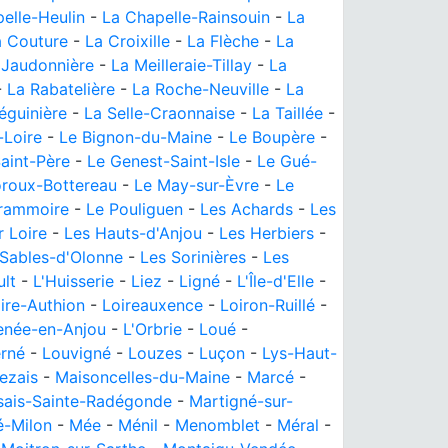
elle-Heulin
-
La Chapelle-Rainsouin
-
La
a Couture
-
La Croixille
-
La Flèche
-
La
 Jaudonnière
-
La Meilleraie-Tillay
-
La
-
La Rabatelière
-
La Roche-Neuville
-
La
éguinière
-
La Selle-Craonnaise
-
La Taillée
-
-Loire
-
Le Bignon-du-Maine
-
Le Boupère
-
aint-Père
-
Le Genest-Saint-Isle
-
Le Gué-
oroux-Bottereau
-
Le May-sur-Èvre
-
Le
Grammoire
-
Le Pouliguen
-
Les Achards
-
Les
 Loire
-
Les Hauts-d'Anjou
-
Les Herbiers
-
 Sables-d'Olonne
-
Les Sorinières
-
Les
lt
-
L'Huisserie
-
Liez
-
Ligné
-
L'Île-d'Elle
-
ire-Authion
-
Loireauxence
-
Loiron-Ruillé
-
enée-en-Anjou
-
L'Orbrie
-
Loué
-
rné
-
Louvigné
-
Louzes
-
Luçon
-
Lys-Haut-
lezais
-
Maisoncelles-du-Maine
-
Marcé
-
sais-Sainte-Radégonde
-
Martigné-sur-
-Milon
-
Mée
-
Ménil
-
Menomblet
-
Méral
-