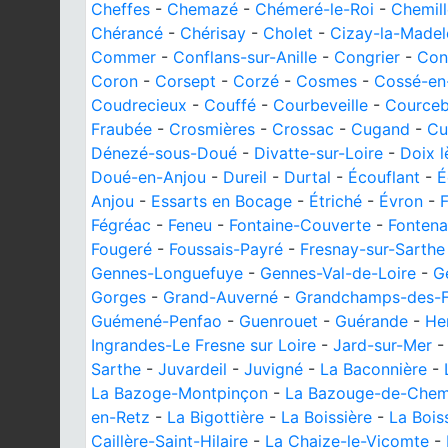
Cheffes
-
Chemazé
-
Chémeré-le-Roi
-
Chemil
Chérancé
-
Chérisay
-
Cholet
-
Cizay-la-Madel
Commer
-
Conflans-sur-Anille
-
Congrier
-
Con
Coron
-
Corsept
-
Corzé
-
Cosmes
-
Cossé-e
Coudrecieux
-
Couffé
-
Courbeveille
-
Cource
Fraubée
-
Crosmières
-
Crossac
-
Cugand
-
Cui
Dénezé-sous-Doué
-
Divatte-sur-Loire
-
Doix l
Doué-en-Anjou
-
Dureil
-
Durtal
-
Écouflant
-
É
Anjou
-
Essarts en Bocage
-
Étriché
-
Évron
-
F
Fégréac
-
Feneu
-
Fontaine-Couverte
-
Fonten
Fougeré
-
Foussais-Payré
-
Fresnay-sur-Sarthe
Gennes-Longuefuye
-
Gennes-Val-de-Loire
-
G
Gorges
-
Grand-Auverné
-
Grandchamps-des-F
Guémené-Penfao
-
Guenrouet
-
Guérande
-
He
Ingrandes-Le Fresne sur Loire
-
Jard-sur-Mer
Sarthe
-
Juvardeil
-
Juvigné
-
La Baconnière
-
La Bazoge-Montpinçon
-
La Bazouge-de-Chem
en-Retz
-
La Bigottière
-
La Boissière
-
La Bois
Caillère-Saint-Hilaire
-
La Chaize-le-Vicomte
-