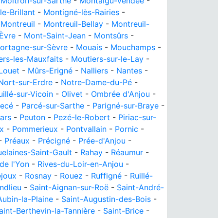
-
Moitron-sur-Sarthe
-
Montaigu-Vendée
-
e-Brillant
-
Montigné-lès-Rairies
-
-
Montreuil
-
Montreuil-Bellay
-
Montreuil-
Èvre
-
Mont-Saint-Jean
-
Montsûrs
-
ortagne-sur-Sèvre
-
Mouais
-
Mouchamps
-
ers-les-Mauxfaits
-
Moutiers-sur-le-Lay
-
Louet
-
Mûrs-Erigné
-
Nalliers
-
Nantes
-
Nort-sur-Erdre
-
Notre-Dame-du-Pé
-
illé-sur-Vicoin
-
Olivet
-
Ombrée d'Anjou
-
ecé
-
Parcé-sur-Sarthe
-
Parigné-sur-Braye
-
ars
-
Peuton
-
Pezé-le-Robert
-
Piriac-sur-
x
-
Pommerieux
-
Pontvallain
-
Pornic
-
-
Préaux
-
Précigné
-
Prée-d'Anjou
-
elaines-Saint-Gault
-
Rahay
-
Réaumur
-
de l'Yon
-
Rives-du-Loir-en-Anjou
-
ejoux
-
Rosnay
-
Rouez
-
Ruffigné
-
Ruillé-
ndlieu
-
Saint-Aignan-sur-Roë
-
Saint-André-
Aubin-la-Plaine
-
Saint-Augustin-des-Bois
-
aint-Berthevin-la-Tannière
-
Saint-Brice
-