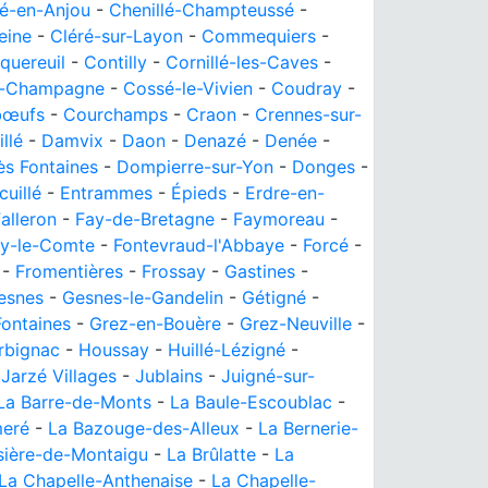
lé-en-Anjou
-
Chenillé-Champteussé
-
eine
-
Cléré-sur-Layon
-
Commequiers
-
quereuil
-
Contilly
-
Cornillé-les-Caves
-
n-Champagne
-
Cossé-le-Vivien
-
Coudray
-
bœufs
-
Courchamps
-
Craon
-
Crennes-sur-
llé
-
Damvix
-
Daon
-
Denazé
-
Denée
-
ès Fontaines
-
Dompierre-sur-Yon
-
Donges
-
cuillé
-
Entrammes
-
Épieds
-
Erdre-en-
alleron
-
Fay-de-Bretagne
-
Faymoreau
-
ay-le-Comte
-
Fontevraud-l'Abbaye
-
Forcé
-
-
Fromentières
-
Frossay
-
Gastines
-
esnes
-
Gesnes-le-Gandelin
-
Gétigné
-
ontaines
-
Grez-en-Bouère
-
Grez-Neuville
-
rbignac
-
Houssay
-
Huillé-Lézigné
-
-
Jarzé Villages
-
Jublains
-
Juigné-sur-
La Barre-de-Monts
-
La Baule-Escoublac
-
eré
-
La Bazouge-des-Alleux
-
La Bernerie-
sière-de-Montaigu
-
La Brûlatte
-
La
La Chapelle-Anthenaise
-
La Chapelle-