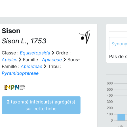
Sison
Sison
L., 1753
Synon
Classe :
Equisetopsida
Ordre :
Pas de 
Apiales
Famille :
Apiaceae
Sous-
Famille :
Apioideae
Tribu :
Pyramidoptereae
2
taxon(s) inférieur(s) agrégé(s)
sur cette fiche