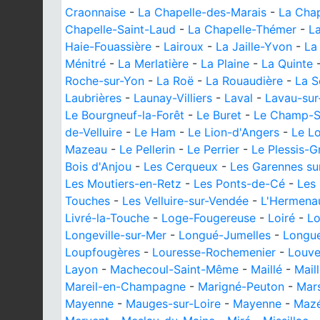
Craonnaise
-
La Chapelle-des-Marais
-
La Chap
Chapelle-Saint-Laud
-
La Chapelle-Thémer
-
L
Haie-Fouassière
-
Lairoux
-
La Jaille-Yvon
-
La
Ménitré
-
La Merlatière
-
La Plaine
-
La Quinte
Roche-sur-Yon
-
La Roë
-
La Rouaudière
-
La S
Laubrières
-
Launay-Villiers
-
Laval
-
Lavau-sur
Le Bourgneuf-la-Forêt
-
Le Buret
-
Le Champ-S
de-Velluire
-
Le Ham
-
Le Lion-d'Angers
-
Le L
Mazeau
-
Le Pellerin
-
Le Perrier
-
Le Plessis-
Bois d'Anjou
-
Les Cerqueux
-
Les Garennes sur
Les Moutiers-en-Retz
-
Les Ponts-de-Cé
-
Les
Touches
-
Les Velluire-sur-Vendée
-
L'Hermenau
Livré-la-Touche
-
Loge-Fougereuse
-
Loiré
-
Lo
Longeville-sur-Mer
-
Longué-Jumelles
-
Longu
Loupfougères
-
Louresse-Rochemenier
-
Louve
Layon
-
Machecoul-Saint-Même
-
Maillé
-
Mail
Mareil-en-Champagne
-
Marigné-Peuton
-
Mar
Mayenne
-
Mauges-sur-Loire
-
Mayenne
-
Mazé