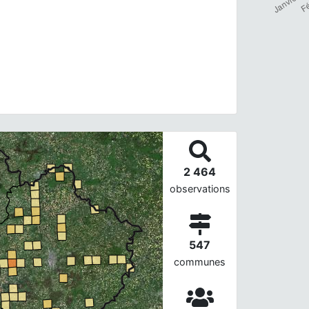
2 464
observations
547
communes