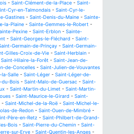
ois
-
Saint-Clément-de-la-Place
-
Saint-
int-Cyr-en-Talmondais
-
Saint-Cyr-le-
de-Gastines
-
Saint-Denis-du-Maine
-
Sainte-
-la-Plaine
-
Sainte-Gemmes-le-Robert
-
ainte-Pexine
-
Saint-Erblon
-
Sainte-
ent
-
Saint-Georges-le-Fléchard
-
Saint-
Saint-Germain-de-Prinçay
-
Saint-Germain-
nt-Gilles-Croix-de-Vie
-
Saint-Herblain
-
-
Saint-Hilaire-la-Forêt
-
Saint-Jean-de-
en-de-Concelles
-
Saint-Julien-de-Vouvantes
-la-Salle
-
Saint-Léger
-
Saint-Léger-de-
-du-Bois
-
Saint-Malo-de-Guersac
-
Saint-
oux
-
Saint-Martin-du-Limet
-
Saint-Martin-
Noues
-
Saint-Maurice-le-Girard
-
Saint-
-
Saint-Michel-de-la-Roë
-
Saint-Michel-le-
colas-de-Redon
-
Saint-Ouen-de-Mimbré
-
int-Père-en-Retz
-
Saint-Philbert-de-Grand-
des-Bois
-
Saint-Pierre-du-Chemin
-
Saint-
ierre-sur-Erve
-
Saint-Quentin-les-Anges
-