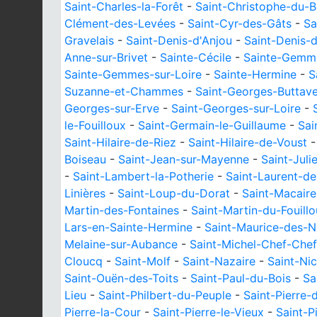
Saint-Charles-la-Forêt
-
Saint-Christophe-du-B
Clément-des-Levées
-
Saint-Cyr-des-Gâts
-
Sa
Gravelais
-
Saint-Denis-d'Anjou
-
Saint-Denis-
Anne-sur-Brivet
-
Sainte-Cécile
-
Sainte-Gemme
Sainte-Gemmes-sur-Loire
-
Sainte-Hermine
-
S
Suzanne-et-Chammes
-
Saint-Georges-Buttav
Georges-sur-Erve
-
Saint-Georges-sur-Loire
-
le-Fouilloux
-
Saint-Germain-le-Guillaume
-
Sai
Saint-Hilaire-de-Riez
-
Saint-Hilaire-de-Voust
Boiseau
-
Saint-Jean-sur-Mayenne
-
Saint-Juli
-
Saint-Lambert-la-Potherie
-
Saint-Laurent-de
Linières
-
Saint-Loup-du-Dorat
-
Saint-Macaire
Martin-des-Fontaines
-
Saint-Martin-du-Fouill
Lars-en-Sainte-Hermine
-
Saint-Maurice-des-
Melaine-sur-Aubance
-
Saint-Michel-Chef-Chef
Cloucq
-
Saint-Molf
-
Saint-Nazaire
-
Saint-Ni
Saint-Ouën-des-Toits
-
Saint-Paul-du-Bois
-
Sa
Lieu
-
Saint-Philbert-du-Peuple
-
Saint-Pierre-
Pierre-la-Cour
-
Saint-Pierre-le-Vieux
-
Saint-P