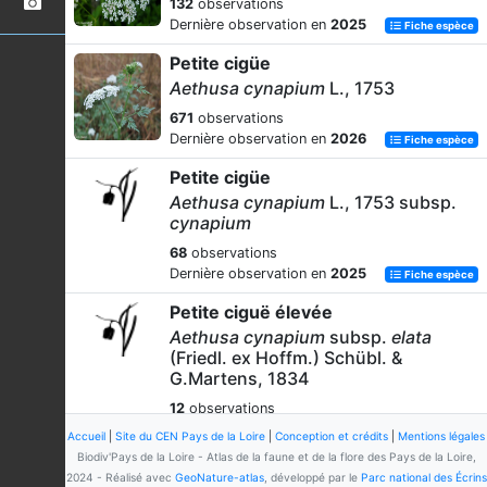
132
observations
Dernière observation en
2025
Fiche espèce
Petite cigüe
Aethusa cynapium
L., 1753
671
observations
Dernière observation en
2026
Fiche espèce
Petite cigüe
Aethusa cynapium
L., 1753 subsp.
cynapium
68
observations
Dernière observation en
2025
Fiche espèce
Petite ciguë élevée
Aethusa cynapium
subsp.
elata
(Friedl. ex Hoffm.) Schübl. &
G.Martens, 1834
12
observations
Dernière observation en
2024
Fiche espèce
Accueil
|
Site du CEN Pays de la Loire
|
Conception et crédits
|
Mentions légales
Biodiv'Pays de la Loire - Atlas de la faune et de la flore des Pays de la Loire,
Ammi élevé
2024 - Réalisé avec
GeoNature-atlas
, développé par le
Parc national des Écrins