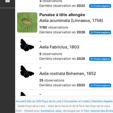
3
observations
Dernière observation en
2022
Fiche espèce
Punaise à tête allongée
Aelia acuminata
(Linnaeus, 1758)
1780
observations
Dernière observation en
2026
Fiche espèce
-
Aelia
Fabricius, 1803
5
observations
Dernière observation en
2026
Fiche espèce
-
Aelia rostrata
Boheman, 1852
25
observations
Dernière observation en
2025
Fiche espèce
-
Aelia rostrata rostrata
Boheman,
Accueil
|
Site du CEN Pays de la Loire
|
Conception et crédits
|
Mentions légales
1852
Biodiv'Pays de la Loire - Atlas de la faune et de la flore des Pays de la Loire,
2024 - Réalisé avec
GeoNature-atlas
, développé par le
Parc national des Écrins
80
observations