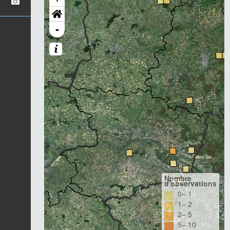
-
Nombre
d'observations
0– 1
1– 2
2– 5
5– 10