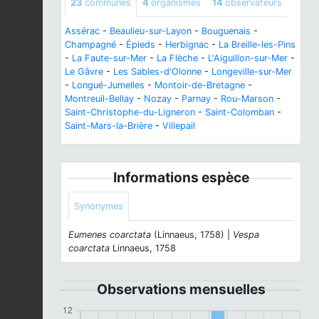
23
communes
4
organismes
14
observateurs
Assérac
-
Beaulieu-sur-Layon
-
Bouguenais
-
Champagné
-
Épieds
-
Herbignac
-
La Breille-les-Pins
-
La Faute-sur-Mer
-
La Flèche
-
L'Aiguillon-sur-Mer
-
Le Gâvre
-
Les Sables-d'Olonne
-
Longeville-sur-Mer
-
Longué-Jumelles
-
Montoir-de-Bretagne
-
Montreuil-Bellay
-
Nozay
-
Parnay
-
Rou-Marson
-
Saint-Christophe-du-Ligneron
-
Saint-Colomban
-
Saint-Mars-la-Brière
-
Villepail
Informations espèce
Synonymes
Eumenes coarctata
(Linnaeus, 1758) |
Vespa
coarctata
Linnaeus, 1758
Observations mensuelles