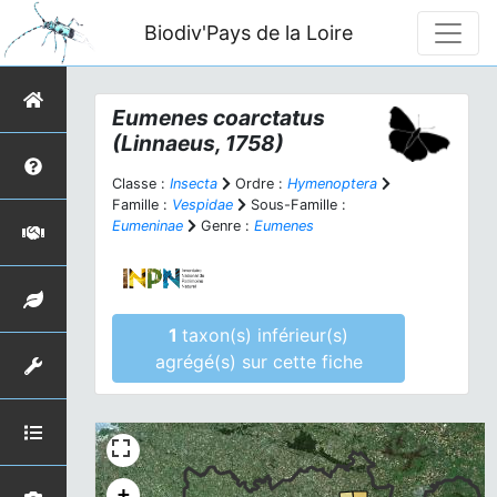
Biodiv'Pays de la Loire
Eumenes coarctatus
(Linnaeus, 1758)
Classe :
Insecta
Ordre :
Hymenoptera
Famille :
Vespidae
Sous-Famille :
Eumeninae
Genre :
Eumenes
1
taxon(s) inférieur(s)
agrégé(s) sur cette fiche
+