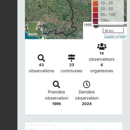
10– 20
20– 50
50– 100
100+
1995
30 km
Nombre d'observ
Leaflet
| ©
IGN
14
observateurs
43
23
4
observations
communes
organismes
Première
Dernière
observation
observation
1995
2024