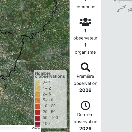
commune
1
observateur
1
organisme
Nombre
d'observations
Première
0– 1
observation
1– 2
2026
2– 5
5– 10
10– 20
20– 50
Dernière
50– 100
observation
100+
2026
2026