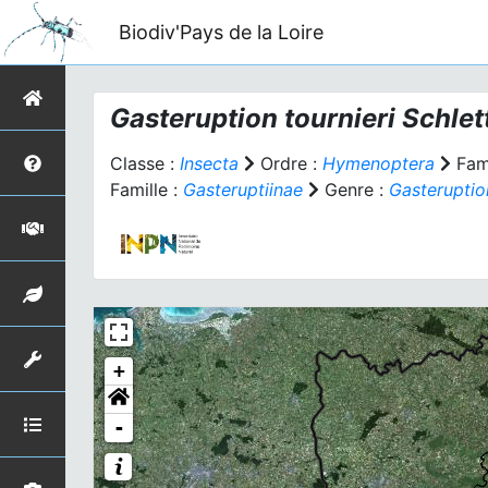
Biodiv'Pays de la Loire
Gasteruption tournieri
Schlet
Classe :
Insecta
Ordre :
Hymenoptera
Fami
Famille :
Gasteruptiinae
Genre :
Gasteruptio
+
-