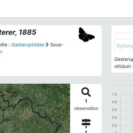
terer, 1885
lle :
Gasteruptiidae
Sous-
Synon
n
Gasteru
nitidum
1
observation
1