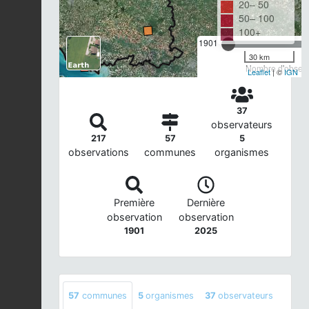
20– 50
50– 100
100+
1901
30 km
Nombre d'observa
Leaflet
| ©
IGN
37
observateurs
217
57
5
observations
communes
organismes
Première
Dernière
observation
observation
1901
2025
57
communes
5
organismes
37
observateurs