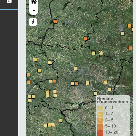
-
Nombre
d'observations
0– 1
1– 2
2– 5
5– 10
10– 20