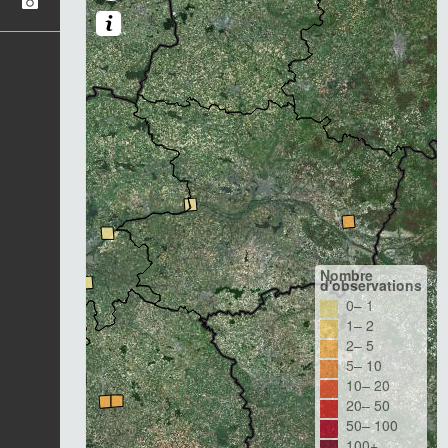
Nombre
d'observations
0– 1
1– 2
2– 5
5– 10
10– 20
20– 50
50– 100
100+