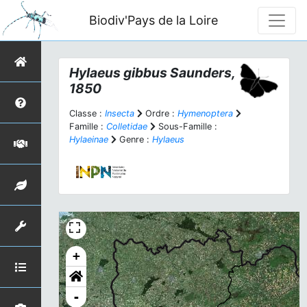
Biodiv'Pays de la Loire
Hylaeus gibbus
Saunders,
1850
Classe :
Insecta
Ordre :
Hymenoptera
Famille :
Colletidae
Sous-Famille :
Hylaeinae
Genre :
Hylaeus
+
-