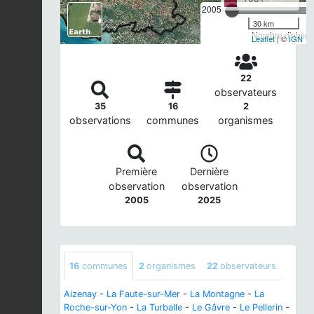
2005
30 km
Nombre d'observ
Leaflet
| ©
IGN
22
observateurs
35
16
2
observations
communes
organismes
Première
Dernière
observation
observation
2005
2025
16
communes
2
organismes
22
observateurs
Aizenay
-
La Faute-sur-Mer
-
La Montagne
-
La
Roche-sur-Yon
-
La Turballe
-
Le Gâvre
-
Le Pellerin
-