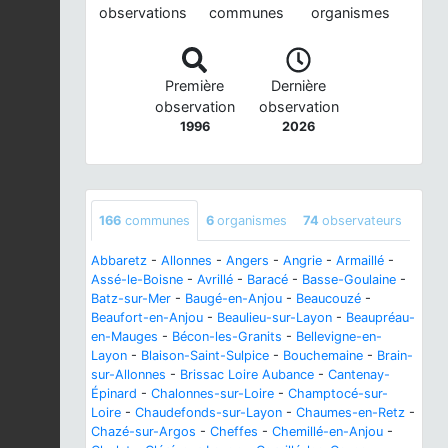
observations
communes
organismes
Première
Dernière
observation
observation
1996
2026
166
communes
6
organismes
74
observateurs
Abbaretz
-
Allonnes
-
Angers
-
Angrie
-
Armaillé
-
Assé-le-Boisne
-
Avrillé
-
Baracé
-
Basse-Goulaine
-
Batz-sur-Mer
-
Baugé-en-Anjou
-
Beaucouzé
-
Beaufort-en-Anjou
-
Beaulieu-sur-Layon
-
Beaupréau-
en-Mauges
-
Bécon-les-Granits
-
Bellevigne-en-
Layon
-
Blaison-Saint-Sulpice
-
Bouchemaine
-
Brain-
sur-Allonnes
-
Brissac Loire Aubance
-
Cantenay-
Épinard
-
Chalonnes-sur-Loire
-
Champtocé-sur-
Loire
-
Chaudefonds-sur-Layon
-
Chaumes-en-Retz
-
Chazé-sur-Argos
-
Cheffes
-
Chemillé-en-Anjou
-