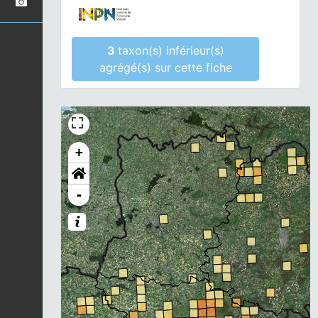
3
taxon(s) inférieur(s)
agrégé(s) sur cette fiche
+
-