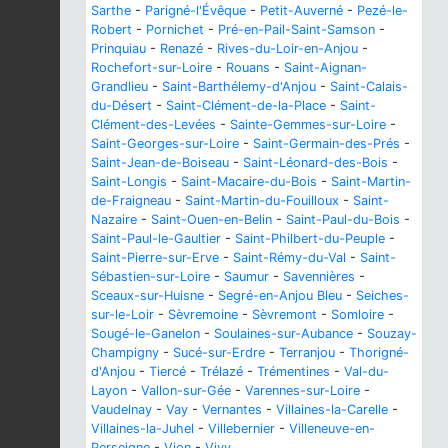
Sarthe
-
Parigné-l'Évêque
-
Petit-Auverné
-
Pezé-le-
Robert
-
Pornichet
-
Pré-en-Pail-Saint-Samson
-
Prinquiau
-
Renazé
-
Rives-du-Loir-en-Anjou
-
Rochefort-sur-Loire
-
Rouans
-
Saint-Aignan-
Grandlieu
-
Saint-Barthélemy-d'Anjou
-
Saint-Calais-
du-Désert
-
Saint-Clément-de-la-Place
-
Saint-
Clément-des-Levées
-
Sainte-Gemmes-sur-Loire
-
Saint-Georges-sur-Loire
-
Saint-Germain-des-Prés
-
Saint-Jean-de-Boiseau
-
Saint-Léonard-des-Bois
-
Saint-Longis
-
Saint-Macaire-du-Bois
-
Saint-Martin-
de-Fraigneau
-
Saint-Martin-du-Fouilloux
-
Saint-
Nazaire
-
Saint-Ouen-en-Belin
-
Saint-Paul-du-Bois
-
Saint-Paul-le-Gaultier
-
Saint-Philbert-du-Peuple
-
Saint-Pierre-sur-Erve
-
Saint-Rémy-du-Val
-
Saint-
Sébastien-sur-Loire
-
Saumur
-
Savennières
-
Sceaux-sur-Huisne
-
Segré-en-Anjou Bleu
-
Seiches-
sur-le-Loir
-
Sèvremoine
-
Sèvremont
-
Somloire
-
Sougé-le-Ganelon
-
Soulaines-sur-Aubance
-
Souzay-
Champigny
-
Sucé-sur-Erdre
-
Terranjou
-
Thorigné-
d'Anjou
-
Tiercé
-
Trélazé
-
Trémentines
-
Val-du-
Layon
-
Vallon-sur-Gée
-
Varennes-sur-Loire
-
Vaudelnay
-
Vay
-
Vernantes
-
Villaines-la-Carelle
-
Villaines-la-Juhel
-
Villebernier
-
Villeneuve-en-
Perseigne
-
Vion
-
Vivy