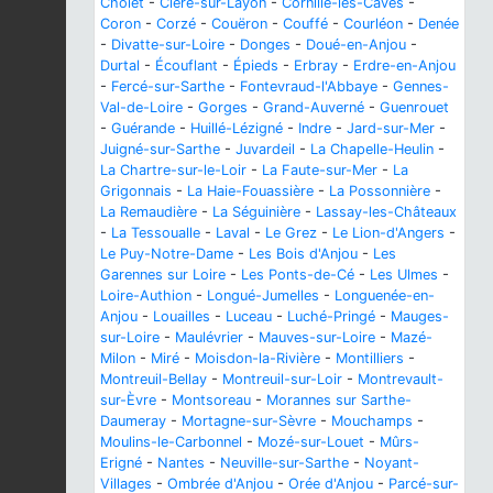
Cholet
-
Cléré-sur-Layon
-
Cornillé-les-Caves
-
Coron
-
Corzé
-
Couëron
-
Couffé
-
Courléon
-
Denée
-
Divatte-sur-Loire
-
Donges
-
Doué-en-Anjou
-
Durtal
-
Écouflant
-
Épieds
-
Erbray
-
Erdre-en-Anjou
-
Fercé-sur-Sarthe
-
Fontevraud-l'Abbaye
-
Gennes-
Val-de-Loire
-
Gorges
-
Grand-Auverné
-
Guenrouet
-
Guérande
-
Huillé-Lézigné
-
Indre
-
Jard-sur-Mer
-
Juigné-sur-Sarthe
-
Juvardeil
-
La Chapelle-Heulin
-
La Chartre-sur-le-Loir
-
La Faute-sur-Mer
-
La
Grigonnais
-
La Haie-Fouassière
-
La Possonnière
-
La Remaudière
-
La Séguinière
-
Lassay-les-Châteaux
-
La Tessoualle
-
Laval
-
Le Grez
-
Le Lion-d'Angers
-
Le Puy-Notre-Dame
-
Les Bois d'Anjou
-
Les
Garennes sur Loire
-
Les Ponts-de-Cé
-
Les Ulmes
-
Loire-Authion
-
Longué-Jumelles
-
Longuenée-en-
Anjou
-
Louailles
-
Luceau
-
Luché-Pringé
-
Mauges-
sur-Loire
-
Maulévrier
-
Mauves-sur-Loire
-
Mazé-
Milon
-
Miré
-
Moisdon-la-Rivière
-
Montilliers
-
Montreuil-Bellay
-
Montreuil-sur-Loir
-
Montrevault-
sur-Èvre
-
Montsoreau
-
Morannes sur Sarthe-
Daumeray
-
Mortagne-sur-Sèvre
-
Mouchamps
-
Moulins-le-Carbonnel
-
Mozé-sur-Louet
-
Mûrs-
Erigné
-
Nantes
-
Neuville-sur-Sarthe
-
Noyant-
Villages
-
Ombrée d'Anjou
-
Orée d'Anjou
-
Parcé-sur-