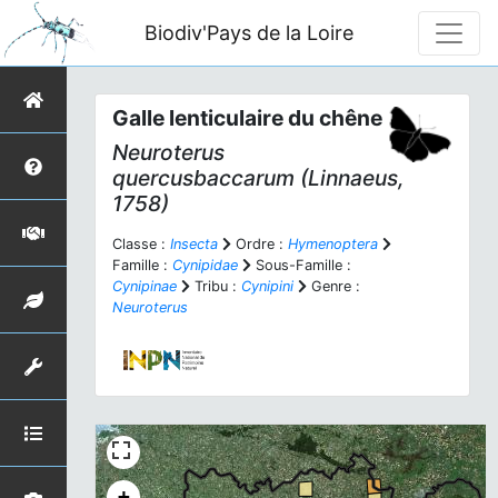
Biodiv'Pays de la Loire
Galle lenticulaire du chêne
Neuroterus
quercusbaccarum
(Linnaeus,
1758)
Classe :
Insecta
Ordre :
Hymenoptera
Famille :
Cynipidae
Sous-Famille :
Cynipinae
Tribu :
Cynipini
Genre :
Neuroterus
+