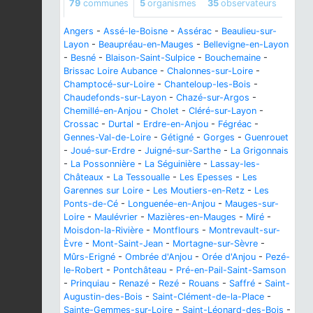
79
communes
5
organismes
35
observateurs
Angers
-
Assé-le-Boisne
-
Assérac
-
Beaulieu-sur-
Layon
-
Beaupréau-en-Mauges
-
Bellevigne-en-Layon
-
Besné
-
Blaison-Saint-Sulpice
-
Bouchemaine
-
Brissac Loire Aubance
-
Chalonnes-sur-Loire
-
Champtocé-sur-Loire
-
Chanteloup-les-Bois
-
Chaudefonds-sur-Layon
-
Chazé-sur-Argos
-
Chemillé-en-Anjou
-
Cholet
-
Cléré-sur-Layon
-
Crossac
-
Durtal
-
Erdre-en-Anjou
-
Fégréac
-
Gennes-Val-de-Loire
-
Gétigné
-
Gorges
-
Guenrouet
-
Joué-sur-Erdre
-
Juigné-sur-Sarthe
-
La Grigonnais
-
La Possonnière
-
La Séguinière
-
Lassay-les-
Châteaux
-
La Tessoualle
-
Les Epesses
-
Les
Garennes sur Loire
-
Les Moutiers-en-Retz
-
Les
Ponts-de-Cé
-
Longuenée-en-Anjou
-
Mauges-sur-
Loire
-
Maulévrier
-
Mazières-en-Mauges
-
Miré
-
Moisdon-la-Rivière
-
Montflours
-
Montrevault-sur-
Èvre
-
Mont-Saint-Jean
-
Mortagne-sur-Sèvre
-
Mûrs-Erigné
-
Ombrée d'Anjou
-
Orée d'Anjou
-
Pezé-
le-Robert
-
Pontchâteau
-
Pré-en-Pail-Saint-Samson
-
Prinquiau
-
Renazé
-
Rezé
-
Rouans
-
Saffré
-
Saint-
Augustin-des-Bois
-
Saint-Clément-de-la-Place
-
Sainte-Gemmes-sur-Loire
-
Saint-Léonard-des-Bois
-