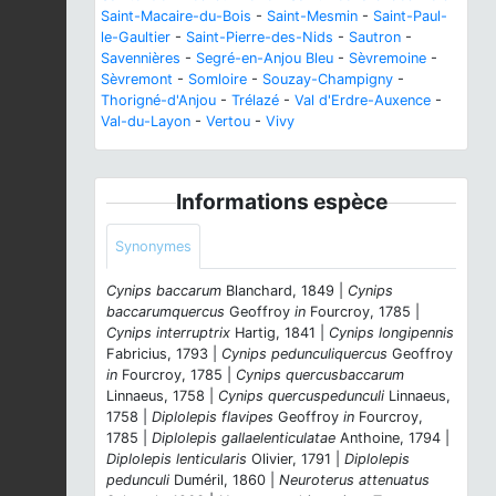
Saint-Macaire-du-Bois
-
Saint-Mesmin
-
Saint-Paul-
le-Gaultier
-
Saint-Pierre-des-Nids
-
Sautron
-
Savennières
-
Segré-en-Anjou Bleu
-
Sèvremoine
-
Sèvremont
-
Somloire
-
Souzay-Champigny
-
Thorigné-d'Anjou
-
Trélazé
-
Val d'Erdre-Auxence
-
Val-du-Layon
-
Vertou
-
Vivy
Informations espèce
Synonymes
Cynips baccarum
Blanchard, 1849 |
Cynips
baccarumquercus
Geoffroy
in
Fourcroy, 1785 |
Cynips interruptrix
Hartig, 1841 |
Cynips longipennis
Fabricius, 1793 |
Cynips pedunculiquercus
Geoffroy
in
Fourcroy, 1785 |
Cynips quercusbaccarum
Linnaeus, 1758 |
Cynips quercuspedunculi
Linnaeus,
1758 |
Diplolepis flavipes
Geoffroy
in
Fourcroy,
1785 |
Diplolepis gallaelenticulatae
Anthoine, 1794 |
Diplolepis lenticularis
Olivier, 1791 |
Diplolepis
pedunculi
Duméril, 1860 |
Neuroterus attenuatus