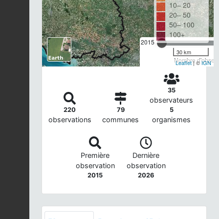
10– 20
20– 50
50– 100
100+
2015
30 km
Nombre d'observa
Leaflet
| ©
IGN
35
observateurs
220
79
5
observations
communes
organismes
Première
Dernière
observation
observation
2015
2026