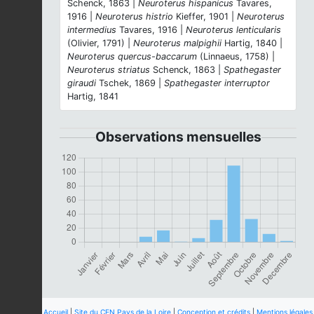
Schenck, 1863 |
Neuroterus hispanicus
Tavares,
1916 |
Neuroterus histrio
Kieffer, 1901 |
Neuroterus
intermedius
Tavares, 1916 |
Neuroterus lenticularis
(Olivier, 1791) |
Neuroterus malpighii
Hartig, 1840 |
Neuroterus quercus-baccarum
(Linnaeus, 1758) |
Neuroterus striatus
Schenck, 1863 |
Spathegaster
giraudi
Tschek, 1869 |
Spathegaster interruptor
Hartig, 1841
Observations mensuelles
Accueil
|
Site du CEN Pays de la Loire
|
Conception et crédits
|
Mentions légales