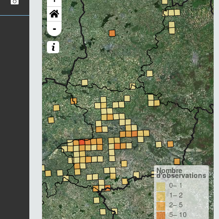
-
Nombre
d'observations
0– 1
1– 2
2– 5
5– 10