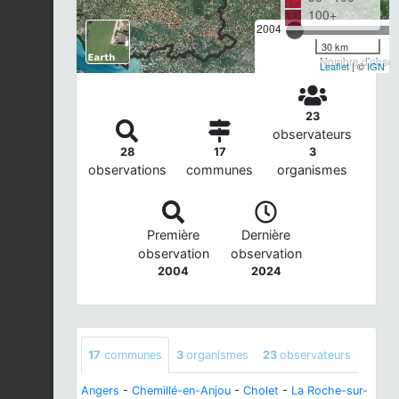
100+
2004
30 km
Nombre d'observ
Leaflet
| ©
IGN
23
observateurs
28
17
3
observations
communes
organismes
Première
Dernière
observation
observation
2004
2024
17
communes
3
organismes
23
observateurs
Angers
-
Chemillé-en-Anjou
-
Cholet
-
La Roche-sur-