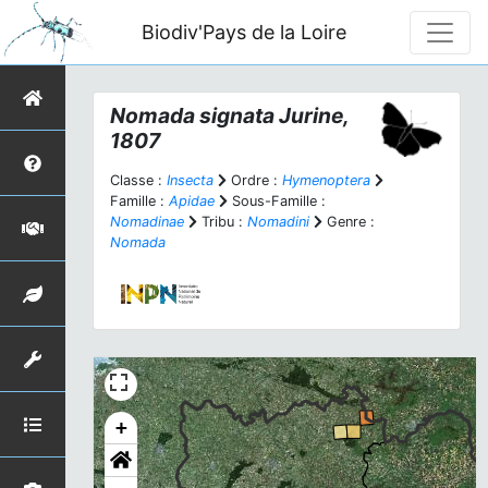
Biodiv'Pays de la Loire
Nomada signata
Jurine,
1807
Classe :
Insecta
Ordre :
Hymenoptera
Famille :
Apidae
Sous-Famille :
Nomadinae
Tribu :
Nomadini
Genre :
Nomada
+