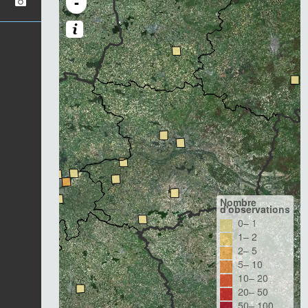
-
Nombre
d'observations
0– 1
1– 2
2– 5
5– 10
10– 20
20– 50
50– 100