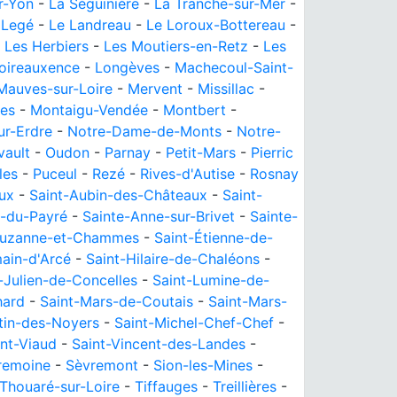
r-Yon
-
La Séguinière
-
La Tranche-sur-Mer
-
-
Legé
-
Le Landreau
-
Le Loroux-Bottereau
-
-
Les Herbiers
-
Les Moutiers-en-Retz
-
Les
oireauxence
-
Longèves
-
Machecoul-Saint-
Mauves-sur-Loire
-
Mervent
-
Missillac
-
es
-
Montaigu-Vendée
-
Montbert
-
ur-Erdre
-
Notre-Dame-de-Monts
-
Notre-
vault
-
Oudon
-
Parnay
-
Petit-Mars
-
Pierric
les
-
Puceul
-
Rezé
-
Rives-d'Autise
-
Rosnay
ux
-
Saint-Aubin-des-Châteaux
-
Saint-
s-du-Payré
-
Sainte-Anne-sur-Brivet
-
Sainte-
Suzanne-et-Chammes
-
Saint-Étienne-de-
ain-d'Arcé
-
Saint-Hilaire-de-Chaléons
-
-Julien-de-Concelles
-
Saint-Lumine-de-
hard
-
Saint-Mars-de-Coutais
-
Saint-Mars-
tin-des-Noyers
-
Saint-Michel-Chef-Chef
-
int-Viaud
-
Saint-Vincent-des-Landes
-
remoine
-
Sèvremont
-
Sion-les-Mines
-
Thouaré-sur-Loire
-
Tiffauges
-
Treillières
-