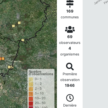
169
communes
69
observateurs
4
organismes
Nombre
d'observations
Première
0– 1
observation
1– 2
1946
2– 5
5– 10
10– 20
20– 50
Dernière
50– 100