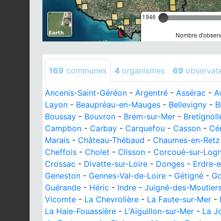
1946
Nombre d'observa
169
communes
4
organismes
69
observat
Ancenis-Saint-Géréon
-
Argentré
-
Assérac
-
A
Layon
-
Beaupréau-en-Mauges
-
Bellevigny
-
B
Boussay
-
Bouvron
-
Brem-sur-Mer
-
Bretignol
Campbon
-
Carbay
-
Carquefou
-
Casson
-
Cér
Marais
-
Château-Thébaud
-
Chaumes-en-Retz
Cheffois
-
Cholet
-
Clisson
-
Corcoué-sur-Log
Crossac
-
Divatte-sur-Loire
-
Donges
-
Erdre-
Geneston
-
Gennes-Val-de-Loire
-
Gétigné
-
Go
Guérande
-
Héric
-
Indre
-
Juigné-des-Moutier
Vicomte
-
La Chevrolière
-
La Faute-sur-Mer
-
La Haie-Fouassière
-
L'Aiguillon-sur-Mer
-
La J