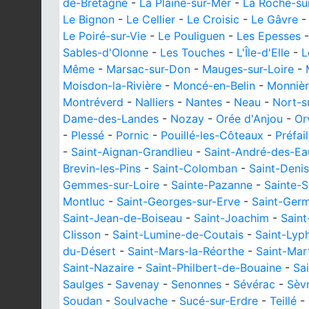
de-Bretagne
-
La Plaine-sur-Mer
-
La Roche-su
Le Bignon
-
Le Cellier
-
Le Croisic
-
Le Gâvre
Le Poiré-sur-Vie
-
Le Pouliguen
-
Les Epesses
Sables-d'Olonne
-
Les Touches
-
L'Île-d'Elle
-
L
Même
-
Marsac-sur-Don
-
Mauges-sur-Loire
-
Moisdon-la-Rivière
-
Moncé-en-Belin
-
Monnièr
Montréverd
-
Nalliers
-
Nantes
-
Neau
-
Nort-s
Dame-des-Landes
-
Nozay
-
Orée d'Anjou
-
Or
-
Plessé
-
Pornic
-
Pouillé-les-Côteaux
-
Préfail
-
Saint-Aignan-Grandlieu
-
Saint-André-des-Ea
Brevin-les-Pins
-
Saint-Colomban
-
Saint-Deni
Gemmes-sur-Loire
-
Sainte-Pazanne
-
Sainte-
Montluc
-
Saint-Georges-sur-Erve
-
Saint-Germ
Saint-Jean-de-Boiseau
-
Saint-Joachim
-
Saint
Clisson
-
Saint-Lumine-de-Coutais
-
Saint-Lyp
du-Désert
-
Saint-Mars-la-Réorthe
-
Saint-Mar
Saint-Nazaire
-
Saint-Philbert-de-Bouaine
-
Sa
Saulges
-
Savenay
-
Senonnes
-
Sévérac
-
Sèv
Soudan
-
Soulvache
-
Sucé-sur-Erdre
-
Teillé
-