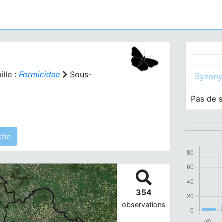
lle :
Formicidae
Sous-
Synon
Pas de 
s) agrégé(s) sur cette fiche
354
observations