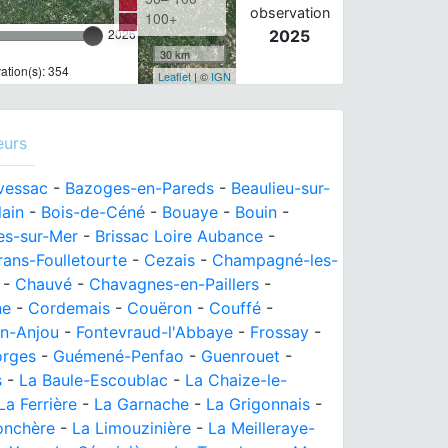
observation
100+
2026
2025
30 km
tion(s): 354
Leaflet
| ©
IGN
eurs
vessac
-
Bazoges-en-Pareds
-
Beaulieu-sur-
lain
-
Bois-de-Céné
-
Bouaye
-
Bouin
-
les-sur-Mer
-
Brissac Loire Aubance
-
ans-Foulletourte
-
Cezais
-
Champagné-les-
-
Chauvé
-
Chavagnes-en-Paillers
-
ne
-
Cordemais
-
Couëron
-
Couffé
-
en-Anjou
-
Fontevraud-l'Abbaye
-
Frossay
-
rges
-
Guémené-Penfao
-
Guenrouet
-
s
-
La Baule-Escoublac
-
La Chaize-le-
La Ferrière
-
La Garnache
-
La Grigonnais
-
onchère
-
La Limouzinière
-
La Meilleraye-