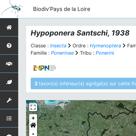
Biodiv'Pays de la Loire
Hypoponera
Santschi, 1938
Classe :
Insecta
Ordre :
Hymenoptera
Fami
Famille :
Ponerinae
Tribu :
Ponerini
2
taxon(s) inférieur(
+
-