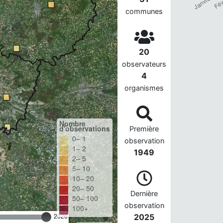
communes
20
observateurs
4
organismes
Nombre
d'observations
Première
0– 1
observation
1– 2
1949
2– 5
5– 10
10– 20
20– 50
Dernière
50– 100
observation
100+
2026
2025