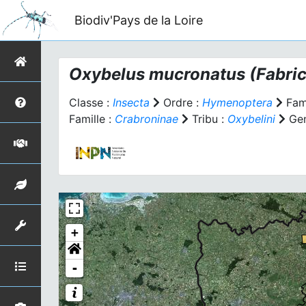
Biodiv'Pays de la Loire
Oxybelus mucronatus
(Fabric
Classe :
Insecta
Ordre :
Hymenoptera
Fami
Famille :
Crabroninae
Tribu :
Oxybelini
Gen
+
-