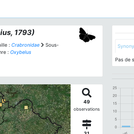
ius, 1793)
lle :
Crabronidae
Sous-
Synon
re :
Oxybelus
Pas de 
49
observations
31