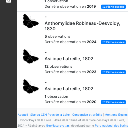
1
observation
Dernière observation en
2019
Fiche espèce
-
Anthomyiidae Robineau-Desvoidy,
1830
5
observations
Dernière observation en
2024
Fiche espèce
-
Asilidae Latreille, 1802
12
observations
Dernière observation en
2023
Fiche espèce
-
Asilinae Latreille, 1802
1
observation
Dernière observation en
2020
Fiche espèce
-
Accueil
|
Site du CEN Pays de la Loire
|
Conception et crédits
|
Mentions légales
Bibionidae Fleming, 1821
Biodiv'Pays de la Loire - Atlas de la faune et de la flore des Pays de la Loire,
2024 - Réalisé avec
GeoNature-atlas
, développé par le
Parc national des Écrins
1
observation