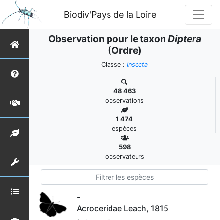
Biodiv'Pays de la Loire
Observation pour le taxon
Diptera
(Ordre)
Classe :
Insecta
48 463
observations
1 474
espèces
598
observateurs
-
Acroceridae Leach, 1815