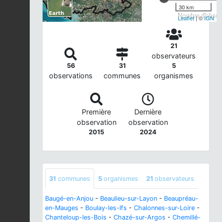
30 km
Nombre d'observ
Leaflet
| ©
IGN
21
observateurs
56
31
5
observations
communes
organismes
Première
Dernière
observation
observation
2015
2024
31
communes
5
organismes
21
observateurs
Baugé-en-Anjou
-
Beaulieu-sur-Layon
-
Beaupréau-
en-Mauges
-
Boulay-les-Ifs
-
Chalonnes-sur-Loire
-
Chanteloup-les-Bois
-
Chazé-sur-Argos
-
Chemillé-