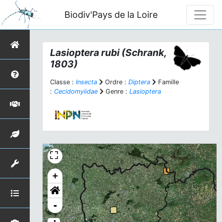
Biodiv'Pays de la Loire
Lasioptera rubi
(Schrank,
1803)
Classe :
Insecta
Ordre :
Diptera
Famille
:
Cecidomyiidae
Genre :
Lasioptera
+
-