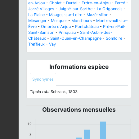
en-Anjou
-
Cholet
-
Durtal
-
Erdre-en-Anjou
-
Fercé
-
Jarzé Villages
-
Juigné-sur-Sarthe
-
La Grigonnais
-
La Plaine
-
Mauges-sur-Loire
-
Mazé-Milon
-
Mésanger
-
Mesquer
-
Montflours
-
Montrevault-sur-
Èvre
-
Ombrée d'Anjou
-
Pontchâteau
-
Pré-en-Pail-
Saint-Samson
-
Prinquiau
-
Saint-Aubin-des-
Châteaux
-
Saint-Ouen-en-Champagne
-
Somloire
-
Treffieux
-
Vay
Informations espèce
Synonymes
Tipula rubi
Schrank, 1803
Observations mensuelles