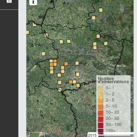
Nombre
d'observations
0– 1
1– 2
2– 5
5– 10
10– 20
20– 50
50– 100
100+
2015