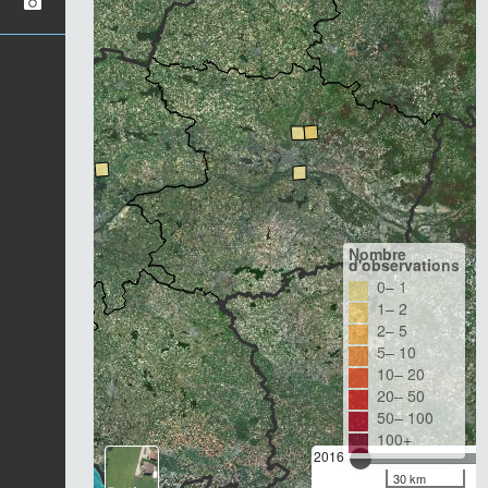
Nombre
d'observations
0– 1
1– 2
2– 5
5– 10
10– 20
20– 50
50– 100
100+
2016
30 km