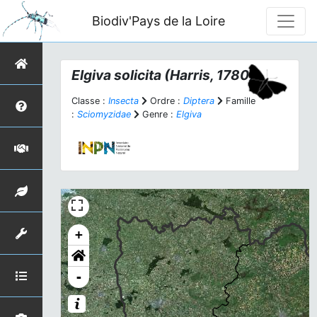
Biodiv'Pays de la Loire
Elgiva solicita
(Harris, 1780)
Classe :
Insecta
Ordre :
Diptera
Famille
:
Sciomyzidae
Genre :
Elgiva
+
-