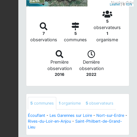
Nombre d'observ
Leaflet
| ©
IGN
5
observateurs
7
5
1
observations
communes
organisme
Première
Dernière
observation
observation
2016
2022
5
communes
1
organisme
5
observateurs
Écouflant
-
Les Garennes sur Loire
-
Nort-sur-Erdre
-
Rives-du-Loir-en-Anjou
-
Saint-Philbert-de-Grand-
Lieu