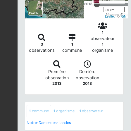
2013
30 km
Nombre d'observ
Leaflet
| ©
IGN
1
observateur
3
1
1
observations
commune
organisme
Première
Dernière
observation
observation
2013
2013
1
commune
1
organisme
1
observateur
Notre-Dame-des-Landes