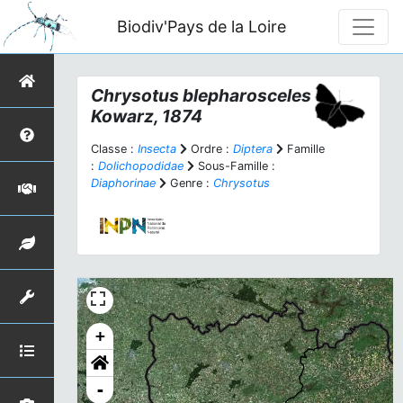
Biodiv'Pays de la Loire
Chrysotus blepharosceles
Kowarz, 1874
Classe :
Insecta
Ordre :
Diptera
Famille
:
Dolichopodidae
Sous-Famille :
Diaphorinae
Genre :
Chrysotus
+
-