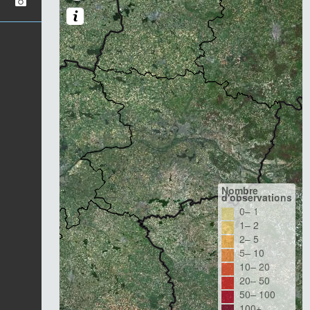
Nombre
d'observations
0– 1
1– 2
2– 5
5– 10
10– 20
20– 50
50– 100
100+