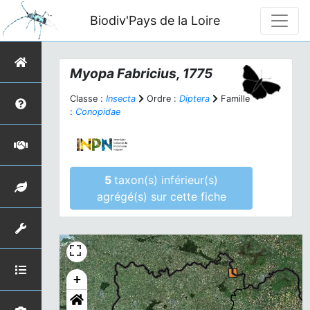
Biodiv'Pays de la Loire
Myopa
Fabricius, 1775
Classe :
Insecta
Ordre :
Diptera
Famille
:
Conopidae
5
taxon(s) inférieur(s)
agrégé(s) sur cette fiche
+