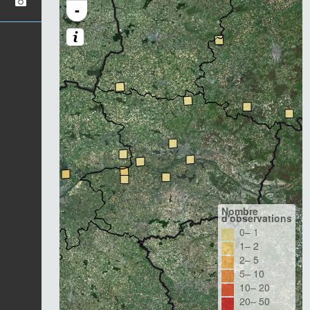
-
Nombre
d'observations
0– 1
1– 2
2– 5
5– 10
10– 20
20– 50