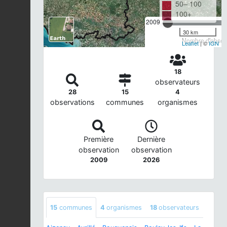
50– 100
100+
2009
30 km
Nombre d'observ
Leaflet
| ©
IGN
18
observateurs
28
15
4
observations
communes
organismes
Première
Dernière
observation
observation
2009
2026
15
communes
4
organismes
18
observateurs