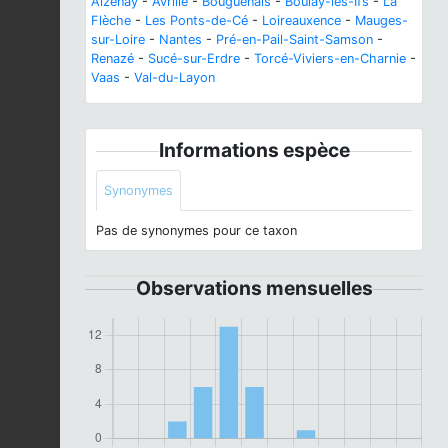
Aizenay
-
Avrillé
-
Bouguenais
-
Boulay-les-Ifs
-
La
Flèche
-
Les Ponts-de-Cé
-
Loireauxence
-
Mauges-
sur-Loire
-
Nantes
-
Pré-en-Pail-Saint-Samson
-
Renazé
-
Sucé-sur-Erdre
-
Torcé-Viviers-en-Charnie
-
Vaas
-
Val-du-Layon
Informations espèce
Synonymes
Pas de synonymes pour ce taxon
Observations mensuelles